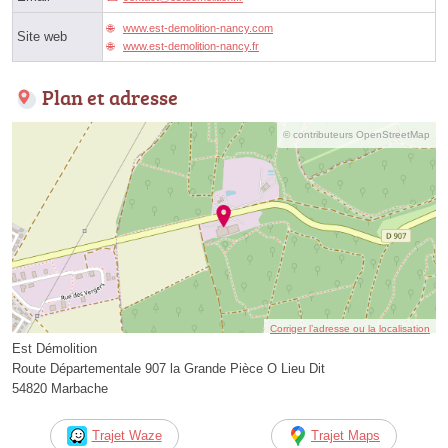
www.est-demolition-nancy.com
Site web
www.est-demolition-nancy.fr
Plan et adresse
© contributeurs OpenStreetMap
Corriger l’adresse ou la localisation
Est Démolition
Route Départementale 907 la Grande Pièce O Lieu Dit
54820 Marbache
Trajet Waze
Trajet Maps