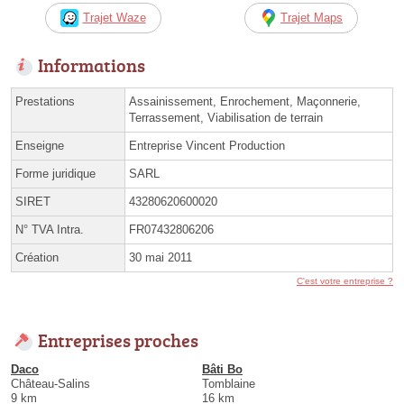
Trajet Waze
Trajet Maps
Informations
Prestations
Assainissement, Enrochement, Maçonnerie,
Terrassement, Viabilisation de terrain
Enseigne
Entreprise Vincent Production
Forme juridique
SARL
SIRET
43280620600020
N° TVA Intra.
FR07432806206
Création
30 mai 2011
C'est votre entreprise ?
Entreprises proches
Daco
Bâti Bo
Château-Salins
Tomblaine
9 km
16 km