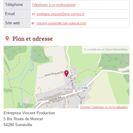
Téléphone
Téléphoner à ce professionnel
Email
stephane.vincentⓐevp-service.fr
Site web
vincent-sorneville.site-solocal.com
Plan et adresse
© contributeurs OpenStreetMap
Corriger l’adresse ou la localisation
Entreprise Vincent Production
5 Bis Route de Moncel
54280 Sornéville