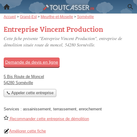
Accueil
>
Grand-Est
>
Meurthe-et-Moselle
>
Sornéville
Entreprise Vincent Production
Cette fiche présente "Entreprise Vincent Production", entreprise de
démolition située
route de moncel
, 54280 Sornéville.
Demande de devis en ligne
5 Bis Route de Moncel
54280 Sornéville
📞 Appeler cette entreprise
Services :
assainissement
,
terrassement
,
enrochement
Recommander cette entreprise de démolition
Améliorer cette fiche