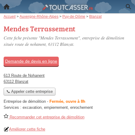
Accueil
>
Auvergne-Rhône-Alpes
>
Puy-de-Dôme
>
Blanzat
Mendes Terrassement
Cette fiche présente "Mendes Terrassement", entreprise de démolition
située
route de nohanent
, 63112 Blanzat.
Demande de devis en ligne
613 Route de Nohanent
63112 Blanzat
📞 Appeler cette entreprise
Entreprise de démolition
-
Fermée, ouvre à 8h
Services :
excavation
,
empierrement
,
enrochement
Recommander cet entreprise de démolition
Améliorer cette fiche