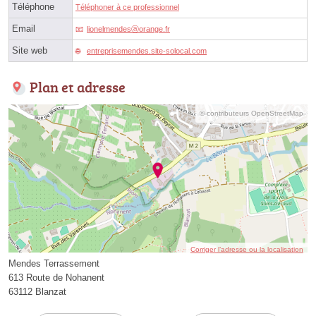
Téléphone
Téléphoner à ce professionnel
Email
lionelmendesⓐorange.fr
Site web
entreprisemendes.site-solocal.com
Plan et adresse
© contributeurs OpenStreetMap
Corriger l’adresse ou la localisation
Mendes Terrassement
613 Route de Nohanent
63112 Blanzat