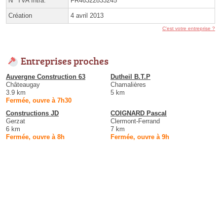
N° TVA Intra.
FR46322833245
Création
4 avril 2013
C'est votre entreprise ?
Entreprises proches
Auvergne Construction 63
Dutheil B.T.P
Châteaugay
Chamalières
3.9 km
5 km
Fermée, ouvre à 7h30
Constructions JD
COIGNARD Pascal
Gerzat
Clermont-Ferrand
6 km
7 km
Fermée, ouvre à 8h
Fermée, ouvre à 9h