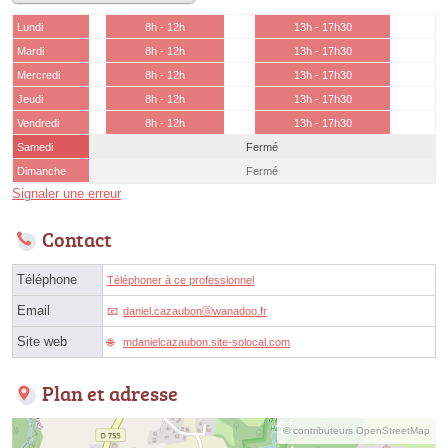
Lundi
8h - 12h
13h - 17h30
Mardi
8h - 12h
13h - 17h30
Mercredi
8h - 12h
13h - 17h30
Jeudi
8h - 12h
13h - 17h30
Vendredi
8h - 12h
13h - 17h30
Samedi
Fermé
Dimanche
Fermé
Signaler une erreur
Contact
Téléphone
Téléphoner à ce professionnel
Email
daniel.cazaubonⓐwanadoo.fr
Site web
mdanielcazaubon.site-solocal.com
Plan et adresse
© contributeurs OpenStreetMap