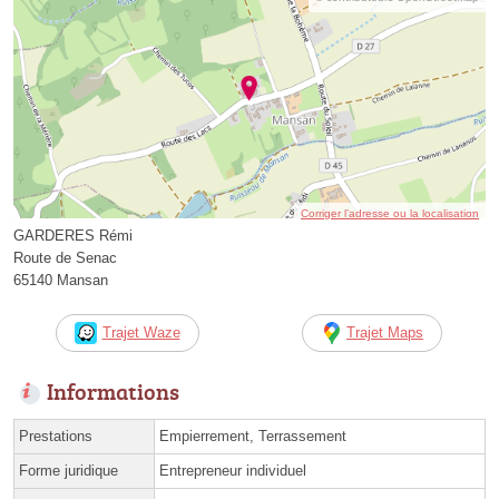
Corriger l’adresse ou la localisation
GARDERES Rémi
Route de Senac
65140 Mansan
Trajet Waze
Trajet Maps
Informations
Prestations
Empierrement, Terrassement
Forme juridique
Entrepreneur individuel