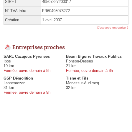
SIRET
49507327200017
N° TVA Intra.
FR60495073272
Création
1 avril 2007
C'est votre entreprise ?
Entreprises proches
SARL Cazajous Pyrenees
Bearn Bigorre Travaux Publics
Ibos
Ponson-Dessus
19 km
21 km
Fermée, ouvre demain à 8h
Fermée, ouvre demain à 8h
GSP Démolition
Tisne et Fils
Lannemezan
Monassut-Audiracq
31 km
32 km
Fermée, ouvre demain à 9h