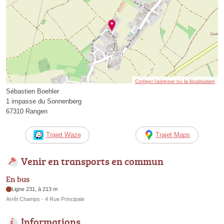
Corriger l’adresse ou la localisation
Sébastien Boehler
1 impasse du Sonnenberg
67310 Rangen
Trajet Waze
Trajet Maps
Venir en transports en commun
En bus
Ligne 231, à 213 m
Arrêt Champs - 4 Rue Principale
Informations