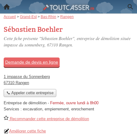
Accueil
>
Grand-Est
>
Bas-Rhin
>
Rangen
Sébastien Boehler
Cette fiche présente "Sébastien Boehler", entreprise de démolition située
impasse du sonnenberg
, 67310 Rangen.
Demande de devis en ligne
1 impasse du Sonnenberg
67310 Rangen
📞 Appeler cette entreprise
Entreprise de démolition
-
Fermée, ouvre lundi à 8h00
Services :
excavation
,
empierrement
,
enrochement
Recommander cette entreprise de démolition
Améliorer cette fiche