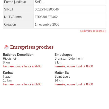
Forme juridique
SARL
SIRET
30127346200046
N° TVA Intra.
FR06301273462
Création
1 novembre 2006
C'est votre entreprise ?
Entreprises proches
Batichoc Demolition
Emt-chapes
Riedisheim
Brunstatt-Didenheim
8 km
9 km
Fermée, ouvre lundi à 9h00
Fermée, ouvre lundi à 8h00
Karbati
Matter Sa
Illzach
Saint-Louis
10 km
14 km
Fermée, ouvre lundi à 8h00
Fermée, ouvre lundi à 8h00