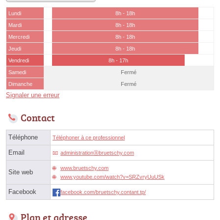
Lundi
8h - 18h
Mardi
8h - 18h
Mercredi
8h - 18h
Jeudi
8h - 18h
Vendredi
8h - 17h
Samedi
Fermé
Dimanche
Fermé
Signaler une erreur
Contact
Téléphone
Téléphoner à ce professionnel
Email
administrationⓐbruetschy.com
www.bruetschy.com
Site web
www.youtube.com/watch?v=SRZvryUuUSk
Facebook
facebook.com/bruetschy.contant.tp/
Plan et adresse