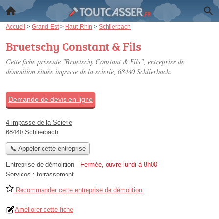
Accueil
>
Grand-Est
>
Haut-Rhin
>
Schlierbach
Bruetschy Constant & Fils
Cette fiche présente "Bruetschy Constant & Fils", entreprise de
démolition située
impasse de la scierie
, 68440 Schlierbach.
Demande de devis en ligne
4 impasse de la Scierie
68440 Schlierbach
📞 Appeler cette entreprise
Entreprise de démolition
-
Fermée, ouvre lundi à 8h00
Services :
terrassement
Recommander cette entreprise de démolition
Améliorer cette fiche