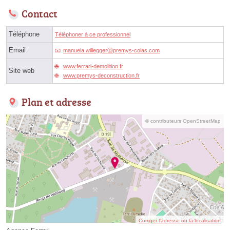
Contact
Téléphone
Téléphoner à ce professionnel
Email
manuela.willeggerⓐpremys-colas.com
www.ferrari-demolition.fr
Site web
www.premys-deconstruction.fr
Plan et adresse
© contributeurs OpenStreetMap
Corriger l’adresse ou la localisation