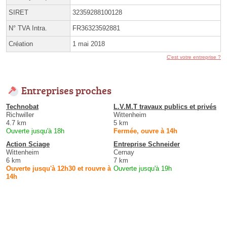
SIRET
32359288100128
N° TVA Intra.
FR36323592881
Création
1 mai 2018
C'est votre entreprise ?
Entreprises proches
Technobat
L.V.M.T travaux publics et privés
Richwiller
Wittenheim
4.7 km
5 km
Ouverte jusqu'à 18h
Fermée, ouvre à 14h
Action Sciage
Entreprise Schneider
Wittenheim
Cernay
6 km
7 km
Ouverte jusqu'à 12h30 et rouvre à
Ouverte jusqu'à 19h
14h