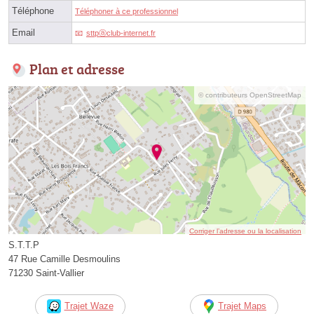
Téléphone
Téléphoner à ce professionnel
Email
sttpⓐclub-internet.fr
Plan et adresse
© contributeurs OpenStreetMap
Corriger l’adresse ou la localisation
S.T.T.P
47 Rue Camille Desmoulins
71230 Saint-Vallier
Trajet Waze
Trajet Maps