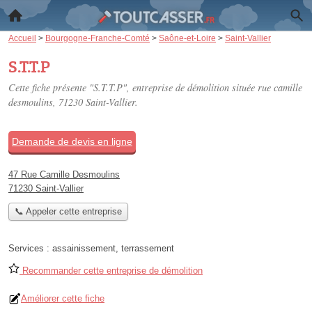
Accueil
>
Bourgogne-Franche-Comté
>
Saône-et-Loire
>
Saint-Vallier
S.T.T.P
Cette fiche présente "S.T.T.P", entreprise de démolition située
rue camille
desmoulins
, 71230 Saint-Vallier.
Demande de devis en ligne
47 Rue Camille Desmoulins
71230 Saint-Vallier
📞 Appeler cette entreprise
Services :
assainissement
,
terrassement
Recommander cette entreprise de démolition
Améliorer cette fiche