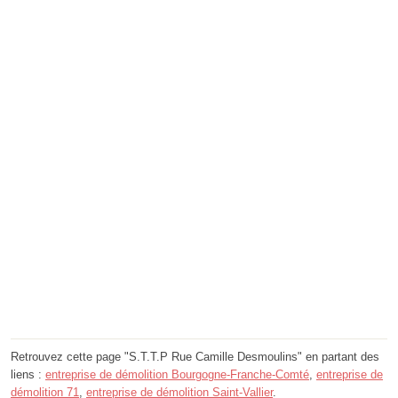
Retrouvez cette page "S.T.T.P Rue Camille Desmoulins" en partant des
liens :
entreprise de démolition Bourgogne-Franche-Comté
,
entreprise de
démolition 71
,
entreprise de démolition Saint-Vallier
.