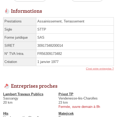
Informations
Prestations
Assainissement, Terrassement
Sigle
STTP
Forme juridique
SAS
SIRET
30917348200014
N° TVA Intra.
FR56309173482
Création
1 janvier 1977
C'est votre entreprise ?
Entreprises proches
Lambert Travaux Publics
Priest TP
Sassangy
Vendenesse-lès-Charolles
20 km
23 km
Fermée, ouvre demain à 8h
Hts
Matejicek