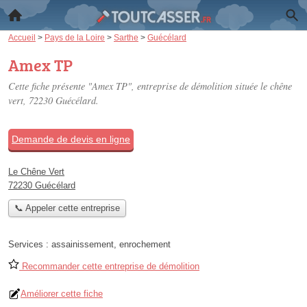
Accueil
>
Pays de la Loire
>
Sarthe
>
Guécélard
Amex TP
Cette fiche présente "Amex TP", entreprise de démolition située
le chêne
vert
, 72230 Guécélard.
Demande de devis en ligne
Le Chêne Vert
72230 Guécélard
📞 Appeler cette entreprise
Services :
assainissement
,
enrochement
Recommander cette entreprise de démolition
Améliorer cette fiche