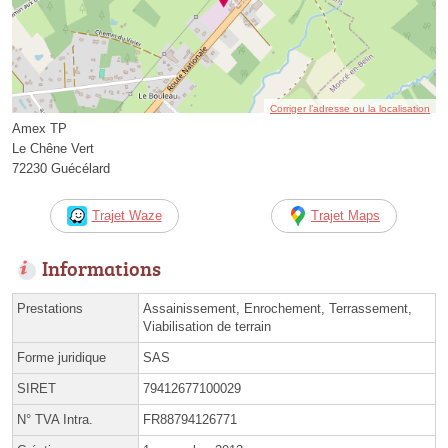
Corriger l’adresse ou la localisation
Amex TP
Le Chêne Vert
72230 Guécélard
Trajet Waze
Trajet Maps
Informations
Prestations
Assainissement, Enrochement, Terrassement,
Viabilisation de terrain
Forme juridique
SAS
SIRET
79412677100029
N° TVA Intra.
FR88794126771