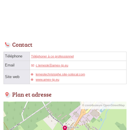
Contact
Téléphone
Téléphoner à ce professionnel
Email
c.lemesleⓐamex-tp.eu
lemeslechristophe.site-solocal.com
Site web
www.amex-tp.eu
Plan et adresse
© contributeurs OpenStreetMap