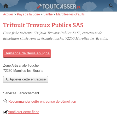
Accueil
>
Pays de la Loire
>
Sarthe
>
Marolles-les-Braults
Trifault Travaux Publics SAS
Cette fiche présente "Trifault Travaux Publics SAS", entreprise de
démolition située
zone artisanale touche
, 72260 Marolles-les-Braults.
Demande de devis en ligne
Zone Artisanale Touche
72260 Marolles-les-Braults
📞 Appeler cette entreprise
Services :
enrochement
Recommander cette entreprise de démolition
Améliorer cette fiche