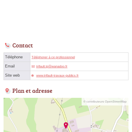
Contact
Téléphone
Téléphoner à ce professionnel
Email
trifault.tpⓐwanadoo.fr
Site web
www.trifault-travaux-publics.fr
Plan et adresse
© contributeurs OpenStreetMap