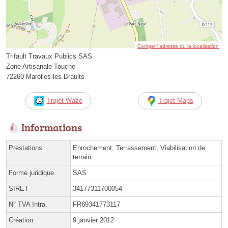
Corriger l’adresse ou la localisation
Trifault Travaux Publics SAS
Zone Artisanale Touche
72260 Marolles-les-Braults
Trajet Waze
Trajet Maps
Informations
Prestations
Enrochement, Terrassement, Viabilisation de
terrain
Forme juridique
SAS
SIRET
34177311700054
N° TVA Intra.
FR69341773117
Création
9 janvier 2012