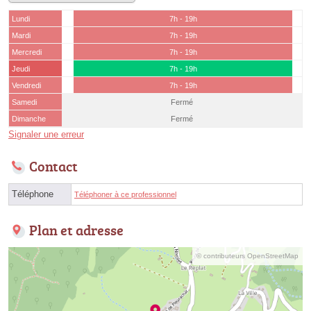
Lundi
7h - 19h
Mardi
7h - 19h
Mercredi
7h - 19h
Jeudi
7h - 19h
Vendredi
7h - 19h
Samedi
Fermé
Dimanche
Fermé
Signaler une erreur
Contact
Téléphone
Téléphoner à ce professionnel
Plan et adresse
© contributeurs OpenStreetMap