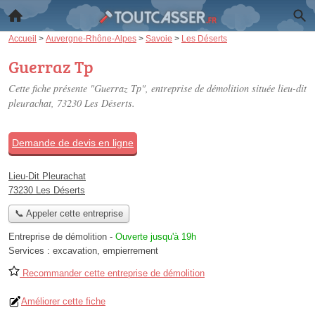
Accueil
>
Auvergne-Rhône-Alpes
>
Savoie
>
Les Déserts
Guerraz Tp
Cette fiche présente "Guerraz Tp", entreprise de démolition située
lieu-dit
pleurachat
, 73230 Les Déserts.
Demande de devis en ligne
Lieu-Dit Pleurachat
73230 Les Déserts
📞 Appeler cette entreprise
Entreprise de démolition
-
Ouverte jusqu'à 19h
Services :
excavation
,
empierrement
Recommander cette entreprise de démolition
Améliorer cette fiche