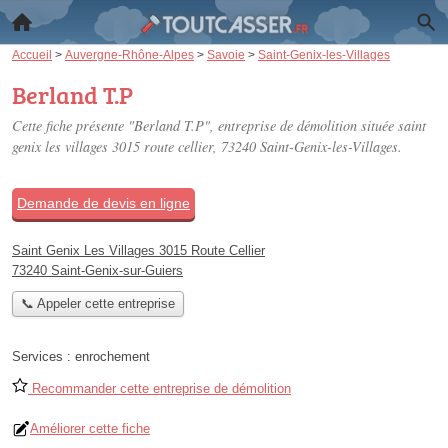
Accueil
>
Auvergne-Rhône-Alpes
>
Savoie
>
Saint-Genix-les-Villages
Berland T.P
Cette fiche présente "Berland T.P", entreprise de démolition située
saint
genix les villages 3015 route cellier
, 73240 Saint-Genix-les-Villages.
Demande de devis en ligne
Saint Genix Les Villages 3015 Route Cellier
73240 Saint-Genix-sur-Guiers
📞 Appeler cette entreprise
Services :
enrochement
Recommander cette entreprise de démolition
Améliorer cette fiche