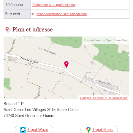
Téléphone
Téléphoner à ce professionnel
Site web
berlandchristophe.site-solocal.com
Plan et adresse
© contributeurs OpenStreetMap
Corriger l’adresse ou la localisation
Berland T.P
Saint Genix Les Villages 3015 Route Cellier
73240 Saint-Genix-sur-Guiers
Trajet Waze
Trajet Maps