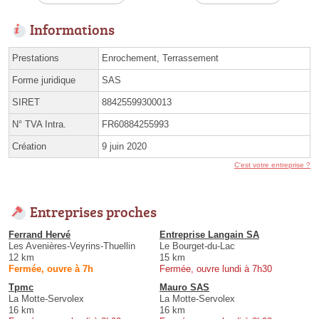
Informations
Prestations
Enrochement, Terrassement
Forme juridique
SAS
SIRET
88425599300013
N° TVA Intra.
FR60884255993
Création
9 juin 2020
C'est votre entreprise ?
Entreprises proches
Ferrand Hervé
Entreprise Langain SA
Les Avenières-Veyrins-Thuellin
Le Bourget-du-Lac
12 km
15 km
Fermée, ouvre à 7h
Fermée, ouvre lundi à 7h30
Tpmc
Mauro SAS
La Motte-Servolex
La Motte-Servolex
16 km
16 km