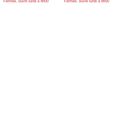
Fermée, ouvre lundi à 8h00
Fermée, ouvre lundi à 8h00