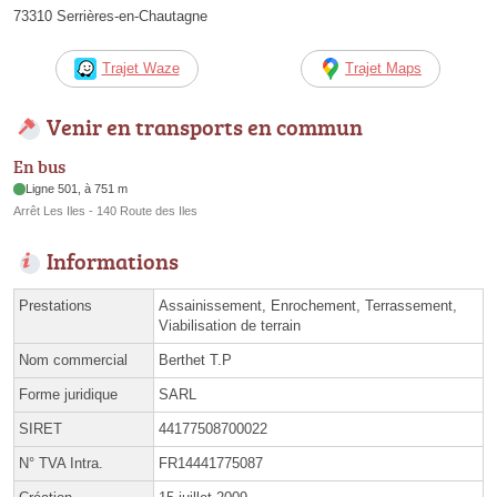
73310 Serrières-en-Chautagne
Trajet Waze
Trajet Maps
Venir en transports en commun
En bus
Ligne 501, à 751 m
Arrêt Les Iles - 140 Route des Iles
Informations
Prestations
Assainissement, Enrochement, Terrassement,
Viabilisation de terrain
Nom commercial
Berthet T.P
Forme juridique
SARL
SIRET
44177508700022
N° TVA Intra.
FR14441775087