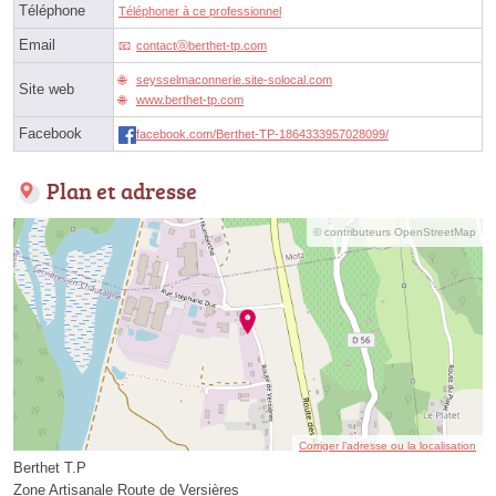
Téléphone
Téléphoner à ce professionnel
Email
contactⓐberthet-tp.com
seysselmaconnerie.site-solocal.com
Site web
www.berthet-tp.com
Facebook
facebook.com/Berthet-TP-1864333957028099/
Plan et adresse
© contributeurs OpenStreetMap
Corriger l’adresse ou la localisation
Berthet T.P
Zone Artisanale Route de Versières