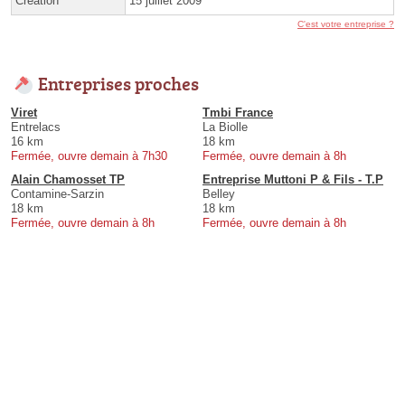
Création
15 juillet 2009
C'est votre entreprise ?
Entreprises proches
Viret
Tmbi France
Entrelacs
La Biolle
16 km
18 km
Fermée, ouvre demain à 7h30
Fermée, ouvre demain à 8h
Alain Chamosset TP
Entreprise Muttoni P & Fils - T.P
Contamine-Sarzin
Belley
18 km
18 km
Fermée, ouvre demain à 8h
Fermée, ouvre demain à 8h