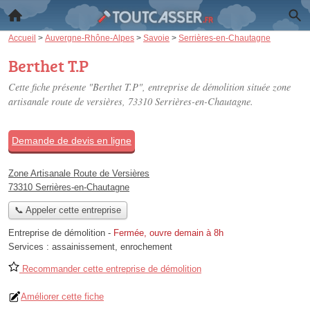
Accueil
>
Auvergne-Rhône-Alpes
>
Savoie
>
Serrières-en-Chautagne
Berthet T.P
Cette fiche présente "Berthet T.P", entreprise de démolition située
zone
artisanale route de versières
, 73310 Serrières-en-Chautagne.
Demande de devis en ligne
Zone Artisanale Route de Versières
73310 Serrières-en-Chautagne
📞 Appeler cette entreprise
Entreprise de démolition
-
Fermée, ouvre demain à 8h
Services :
assainissement
,
enrochement
Recommander cette entreprise de démolition
Améliorer cette fiche