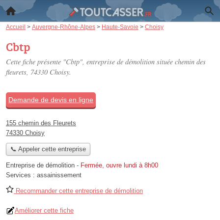
Accueil
>
Auvergne-Rhône-Alpes
>
Haute-Savoie
>
Choisy
Cbtp
Cette fiche présente "Cbtp", entreprise de démolition située
chemin des
fleurets
, 74330 Choisy.
Demande de devis en ligne
155 chemin des Fleurets
74330 Choisy
📞 Appeler cette entreprise
Entreprise de démolition
-
Fermée, ouvre lundi à 8h00
Services :
assainissement
Recommander cette entreprise de démolition
Améliorer cette fiche