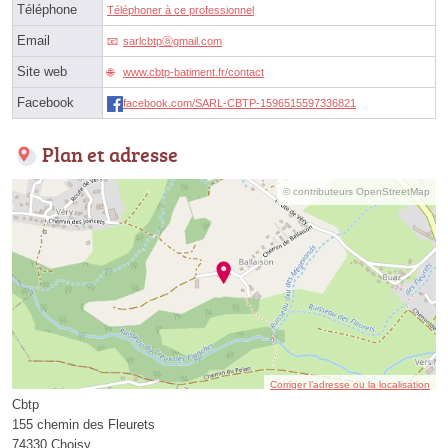
Téléphone
Téléphoner à ce professionnel
Email
sarlcbtpⓐgmail.com
Site web
www.cbtp-batiment.fr/contact
Facebook
facebook.com/SARL-CBTP-1596515597336821
Plan et adresse
© contributeurs OpenStreetMap
Corriger l’adresse ou la localisation
Cbtp
155 chemin des Fleurets
74330 Choisy