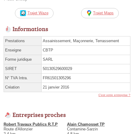
Trajet Waze
Trajet Maps
Informations
Prestations
Assainissement, Maçonnerie, Terrassement
Enseigne
CBTP
Forme juridique
SARL
SIRET
50130529600029
N° TVA Intra.
FR61501305296
Création
21 janvier 2016
C'est votre entreprise ?
Entreprises proches
Robert Travaux Publics R.T.P
Alain Chamosset TP
Route d'Allonzier
Contamine-Sarzin
2.4 km
4.8 km