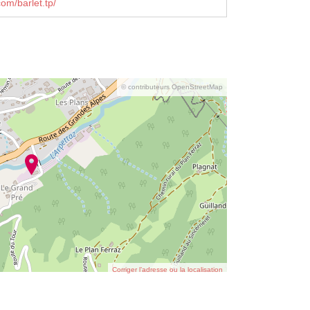
om/barlet.tp/
© contributeurs OpenStreetMap
Corriger l’adresse ou la localisation