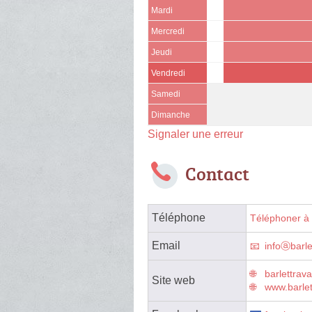
Mardi
Mercredi
Jeudi
Vendredi
Samedi
Dimanche
Signaler une erreur
Contact
Téléphone
Téléphoner à 
Email
infoⓐbarle
barlettrav
Site web
www.barle