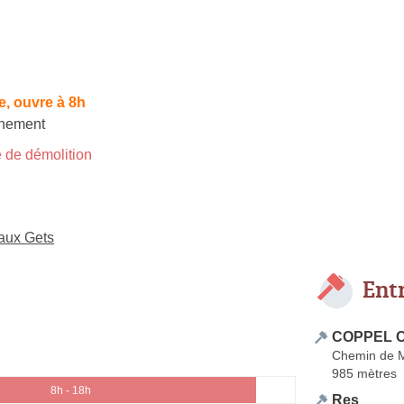
, ouvre à 8h
hement
 de démolition
 aux Gets
Ent
COPPEL Ch
Chemin de 
985 mètres
8h - 18h
Res