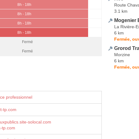
Route Chav
8h - 18h
3.1 km
8h - 18h
Mogenier
8h - 18h
La Rivière-
6 km
8h - 18h
Fermée, ouv
Fermé
Grorod Tr
Fermé
Morzine
6 km
Fermée, ouv
ce professionnel
t-tp.com
auxpublics.site-solocal.com
t-tp.com