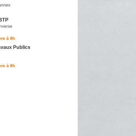
annes
 BTP
Enverse
re à 8h
avaux Publics
re à 8h