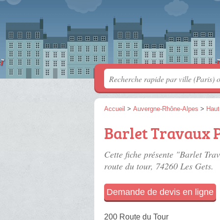
Accueil
>
Auvergne-Rhône-Alpes
>
Haut
Barlet Travaux 
Cette fiche présente "Barlet Tra
route du tour
, 74260 Les Gets.
Demande de devis en ligne
200 Route du Tour