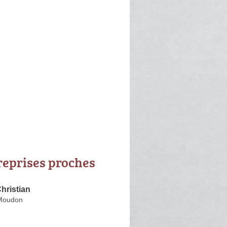
reprises proches
ristian
Moudon