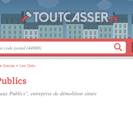
e-Savoie
>
Les Gets
Publics
vaux Publics", entreprise de démolition située