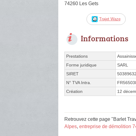
74260 Les Gets
Trajet Waze
Informations
Prestations
Assainis
Forme juridique
SARL
SIRET
5038963
N° TVA Intra.
FR56503
Création
12 décem
Retrouvez cette page "Barlet Trav
Alpes
,
entreprise de démolition 7