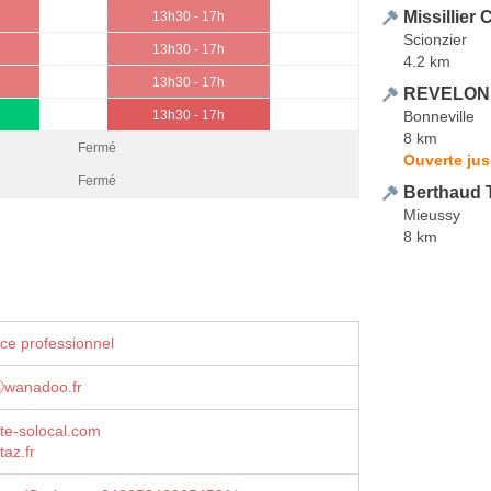
Missillier
13h30 - 17h
Scionzier
13h30 - 17h
4.2 km
13h30 - 17h
REVELON
Bonneville
13h30 - 17h
8 km
Fermé
Ouverte jus
Fermé
Berthaud 
Mieussy
8 km
ce professionnel
ⓐwanadoo.fr
ite-solocal.com
az.fr