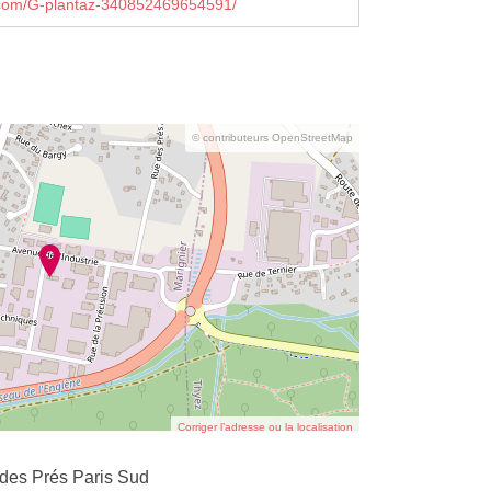
com/G-plantaz-340852469654591/
© contributeurs OpenStreetMap
Corriger l’adresse ou la localisation
 des Prés Paris Sud