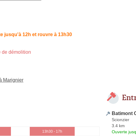
e jusqu'à 12h et rouvre à 13h30
 de démolition
à Marignier
Ent
Batimont 
Scionzier
3.4 km
Ouverte jus
13h30 - 17h