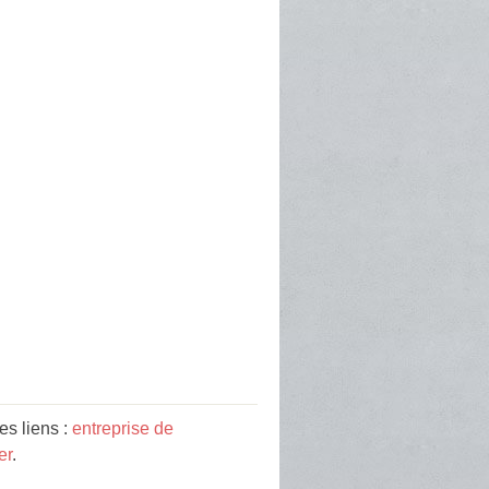
es liens :
entreprise de
er
.