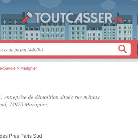
e-Savoie
>
Marignier
", entreprise de démolition située
rue métaux
sud
, 74970 Marignier.
 des Prés Paris Sud