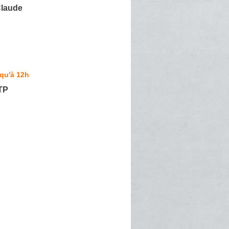
 Claude
qu'à 12h
TP