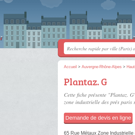
Accueil
>
Auvergne-Rhône-Alpes
>
Haut
Plantaz. G
Cette fiche présente "Plantaz. G
zone industrielle des prés paris 
Demande de devis en ligne
65 Rue Métaux Zone Industrielle