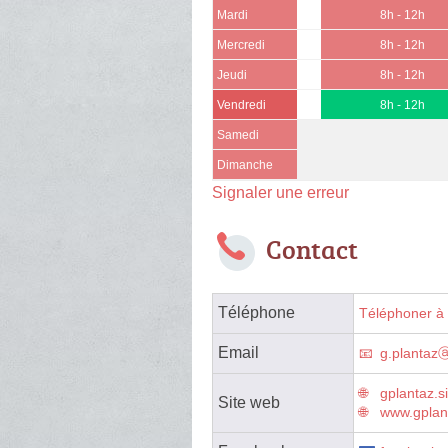
Mardi
8h - 12h
Mercredi
8h - 12h
Jeudi
8h - 12h
Vendredi
8h - 12h
Samedi
Dimanche
Signaler une erreur
Contact
Téléphone
Téléphoner à 
Email
g.plantaz
gplantaz.s
Site web
www.gplant