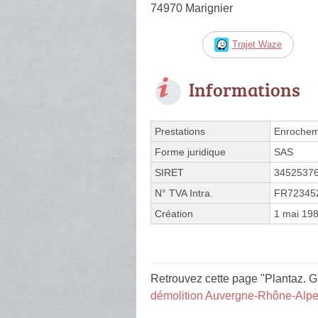
74970 Marignier
Trajet Waze
Informations
Prestations
Enrocheme
Forme juridique
SAS
SIRET
3452537
N° TVA Intra.
FR72345
Création
1 mai 19
Retrouvez cette page "Plantaz. G
démolition Auvergne-Rhône-Alp