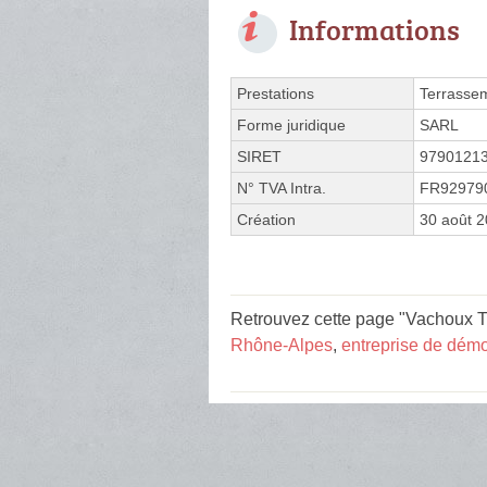
Informations
Prestations
Terrasse
Forme juridique
SARL
SIRET
9790121
N° TVA Intra.
FR92979
Création
30 août 
Retrouvez cette page "Vachoux Tr
Rhône-Alpes
,
entreprise de démo