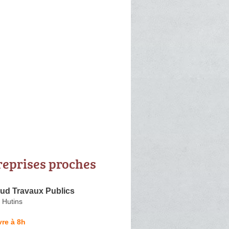
reprises proches
d Travaux Publics
 Hutins
re à 8h