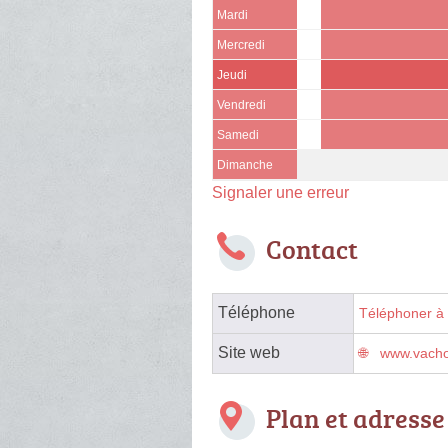
Mardi
Mercredi
Jeudi
Vendredi
Samedi
Dimanche
Signaler une erreur
Contact
Téléphone
Téléphoner à 
Site web
www.vacho
Plan et adresse