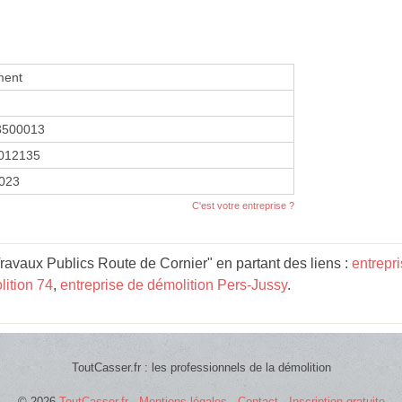
ment
3500013
012135
2023
C'est votre entreprise ?
avaux Publics Route de Cornier" en partant des liens :
entrepr
lition 74
,
entreprise de démolition Pers-Jussy
.
ToutCasser.fr : les professionnels de la démolition
© 2026
ToutCasser.fr
-
Mentions légales
-
Contact
-
Inscription gratuite