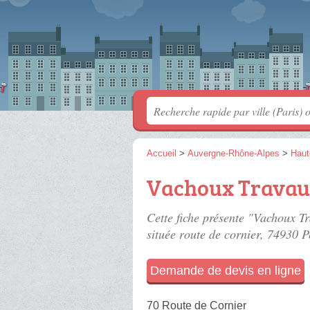
Accueil
>
Auvergne-Rhône-Alpes
>
Haut
Vachoux Travau
Cette fiche présente "Vachoux Tr
située
route de cornier
, 74930 P
Demande de devis en ligne
70 Route de Cornier