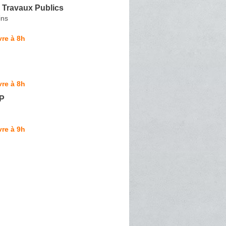
 Travaux Publics
ins
re à 8h
re à 8h
TP
re à 9h