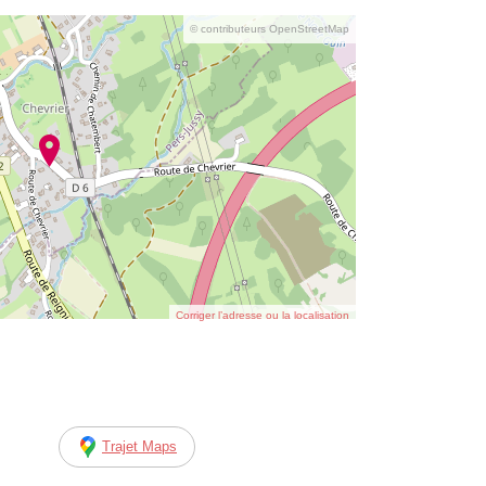
© contributeurs OpenStreetMap
Corriger l’adresse ou la localisation
Trajet Maps