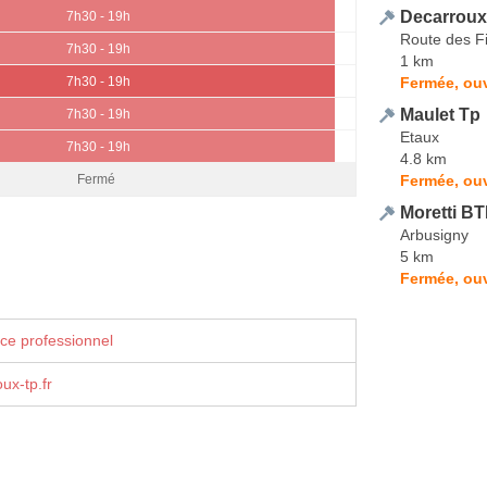
Decarroux
7h30 - 19h
Route des F
7h30 - 19h
1 km
Fermée, ouv
7h30 - 19h
Maulet Tp
7h30 - 19h
Etaux
7h30 - 19h
4.8 km
Fermée, ouv
Fermé
Moretti B
Arbusigny
5 km
Fermée, ouv
ce professionnel
ux-tp.fr