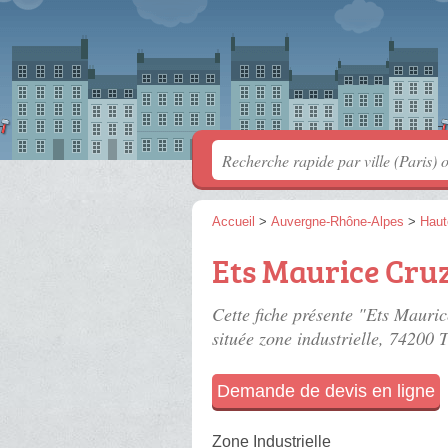
Accueil
>
Auvergne-Rhône-Alpes
>
Haut
Ets Maurice Cr
Cette fiche présente "Ets Mauri
située
zone industrielle
, 74200 
Demande de devis en ligne
Zone Industrielle