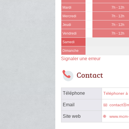
Mardi
7h - 12h
Mercredi
7h - 12h
Jeudi
7h - 12h
Vendredi
7h - 12h
Samedi
Dimanche
Signaler une erreur
Contact
Téléphone
Téléphoner à 
Email
contactⓐ
Site web
www.mcm-