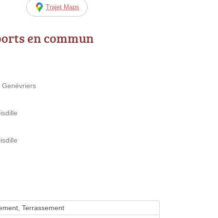
Trajet Maps
ports en commun
s Genévriers
sdille
sdille
sement, Terrassement