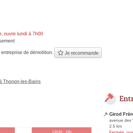
, ouvre lundi à 7h00
ssement
 entreprise de démolition.
Je recommande
 à Thonon-les-Bains
Ent
Girod Frèr
avenue des 
2.5 km
Fermée, ouv
13h30 - 19h