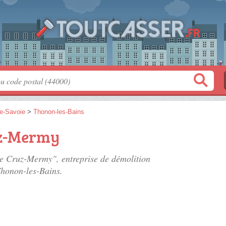
e-Savoie
>
Thonon-les-Bains
uz-Mermy
ce Cruz-Mermy", entreprise de démolition
Thonon-les-Bains.