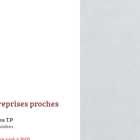
reprises proches
es T.P
Vallées
re lundi à 9h00