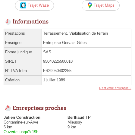
Trajet Waze
Trajet Maps
Informations
Prestations
Terrassement, Viabilisation de terrain
Enseigne
Entreprise Gervais Gilles
Forme juridique
SAS
SIRET
95040225500018
N° TVA Intra.
FR29950402255
Création
1 juillet 1989
C'est votre entreprise ?
Entreprises proches
Julien Construction
Berthaud TP
Contamine-sur-Arve
Mieussy
6 km
9 km
Ouverte jusqu'à 19h