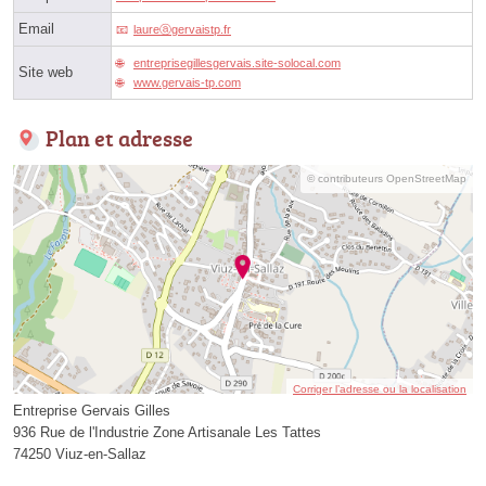
Email
laureⓐgervaistp.fr
entreprisegillesgervais.site-solocal.com
Site web
www.gervais-tp.com
Plan et adresse
© contributeurs OpenStreetMap
Corriger l’adresse ou la localisation
Entreprise Gervais Gilles
936 Rue de l'Industrie Zone Artisanale Les Tattes
74250 Viuz-en-Sallaz