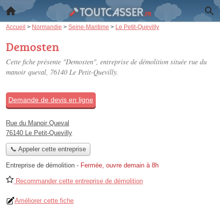
Accueil
>
Normandie
>
Seine-Maritime
>
Le Petit-Quevilly
Demosten
Cette fiche présente "Demosten", entreprise de démolition située
rue du
manoir queval
, 76140 Le Petit-Quevilly.
Demande de devis en ligne
Rue du Manoir Queval
76140 Le Petit-Quevilly
📞 Appeler cette entreprise
Entreprise de démolition
-
Fermée, ouvre demain à 8h
Recommander cette entreprise de démolition
Améliorer cette fiche