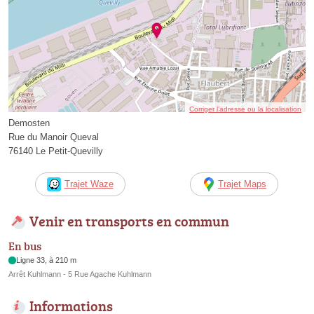
Corriger l’adresse ou la localisation
Demosten
Rue du Manoir Queval
76140 Le Petit-Quevilly
Trajet Waze
Trajet Maps
Venir en transports en commun
En bus
Ligne 33, à 210 m
Arrêt Kuhlmann - 5 Rue Agache Kuhlmann
Informations