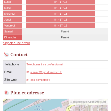
Lundi
8h - 17h15
Mardi
8h - 17h15
Mercredi
8h - 17h15
Jeudi
8h - 17h15
Vendredi
8h - 17h15
Samedi
Fermé
Dimanche
Fermé
Signaler une erreur
Contact
Téléphone
Téléphoner à ce professionnel
Email
a.saiahⓐepc-demosten.fr
Site web
epc-demosten.fr
Plan et adresse
© contributeurs OpenStreetMap