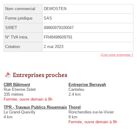
Nom commercial
DEMOSTEN
Forme juridique
SAS
SIRET
49860979100047
N° TVA Intra.
FR48498609791
Création
2 mai 2023
C'est votre entreprise ?
Entreprises proches
CBR Bâtiment
Entreprise Berrayah
Rue Etienne Dolet
Canteleu
335 mètres
2.4 km
Fermée, ouvre demain à 9h
TPR - Travaux Publics Rouennais
Thorel
Le Grand-Quevilly
Roncherolles-sur-le-Vivier
4 km
9 km
Fermée, ouvre demain à 9h