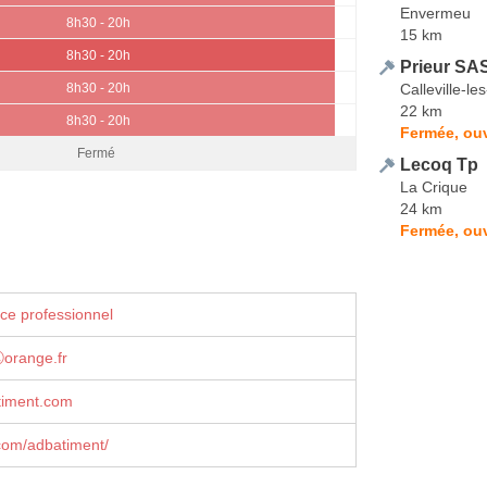
Envermeu
8h30 - 20h
15 km
8h30 - 20h
Prieur SA
Calleville-l
8h30 - 20h
22 km
8h30 - 20h
Fermée, ouv
Fermé
Lecoq Tp
La Crique
24 km
Fermée, ouv
ce professionnel
orange.fr
iment.com
com/adbatiment/