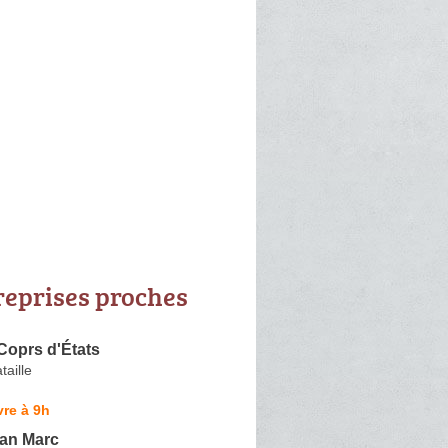
reprises proches
Coprs d'États
taille
re à 9h
an Marc