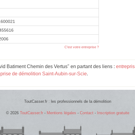
1600021
455616
 2006
C'est votre entreprise ?
id Batiment Chemin des Vertus" en partant des liens :
entrepri
eprise de démolition Saint-Aubin-sur-Scie
.
ToutCasser.fr : les professionnels de la démolition
© 2026
ToutCasser.fr
-
Mentions légales
-
Contact
-
Inscription gratuite