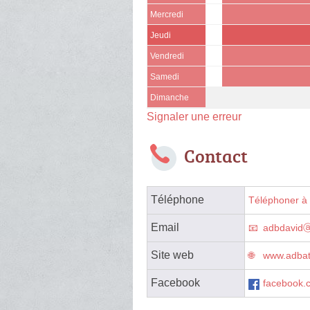
Mercredi
Jeudi
Vendredi
Samedi
Dimanche
Signaler une erreur
Contact
Téléphone
Téléphoner à 
Email
adbdavidⓐ
Site web
www.adbat
Facebook
facebook.