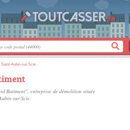
>
Saint-Aubin-sur-Scie
timent
id Batiment", entreprise de démolition située
Aubin-sur-Scie.