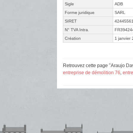
Sigle
ADB
Forme juridique
SARL
SIRET
4244556
N° TVA Intra.
FR39424
Création
1 janvier
Retrouvez cette page "Araujo Dav
entreprise de démolition 76
,
entr