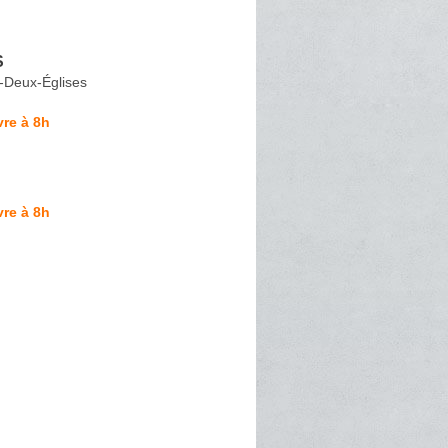
S
es-Deux-Églises
re à 8h
re à 8h