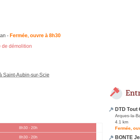
san
-
Fermée, ouvre à 8h30
 de démolition
 à Saint-Aubin-sur-Scie
Ent
DTD Tout 
Arques-la-Ba
4.1 km
Fermée, ouv
8h30 - 20h
BONTE Je
8h30 - 20h