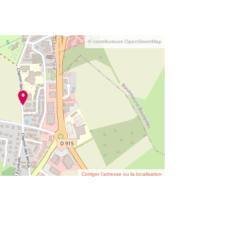
© contributeurs OpenStreetMap
Corriger l’adresse ou la localisation