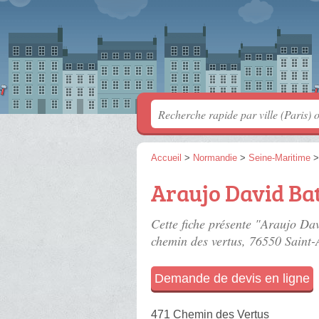
Accueil
>
Normandie
>
Seine-Maritime
Araujo David Ba
Cette fiche présente "Araujo Dav
chemin des vertus
, 76550 Saint-
Demande de devis en ligne
471 Chemin des Vertus