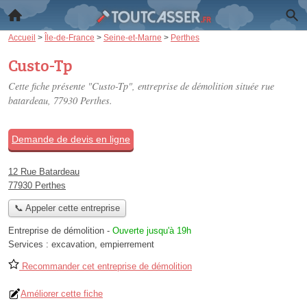
Accueil
>
Île-de-France
>
Seine-et-Marne
>
Perthes
Custo-Tp
Cette fiche présente "Custo-Tp", entreprise de démolition située
rue
batardeau
, 77930 Perthes.
Demande de devis en ligne
12 Rue Batardeau
77930 Perthes
📞 Appeler cette entreprise
Entreprise de démolition
-
Ouverte jusqu'à 19h
Services :
excavation
,
empierrement
Recommander cet entreprise de démolition
Améliorer cette fiche