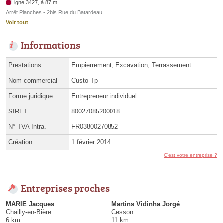
Ligne 3427, à 87 m
Arrêt Planches - 2bis Rue du Batardeau
Voir tout
Informations
Prestations
Empierrement, Excavation, Terrassement
Nom commercial
Custo-Tp
Forme juridique
Entrepreneur individuel
SIRET
80027085200018
N° TVA Intra.
FR03800270852
Création
1 février 2014
C'est votre entreprise ?
Entreprises proches
MARIE Jacques
Martins Vidinha Jorgé
Chailly-en-Bière
Cesson
6 km
11 km