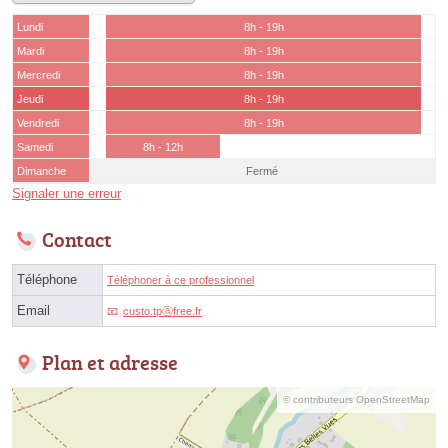
Lundi
8h - 19h
Mardi
8h - 19h
Mercredi
8h - 19h
Jeudi
8h - 19h
Vendredi
8h - 19h
Samedi
8h - 12h
Dimanche
Fermé
Signaler une erreur
Contact
Téléphone
Téléphoner à ce professionnel
Email
custo.tpⓐfree.fr
Plan et adresse
© contributeurs OpenStreetMap