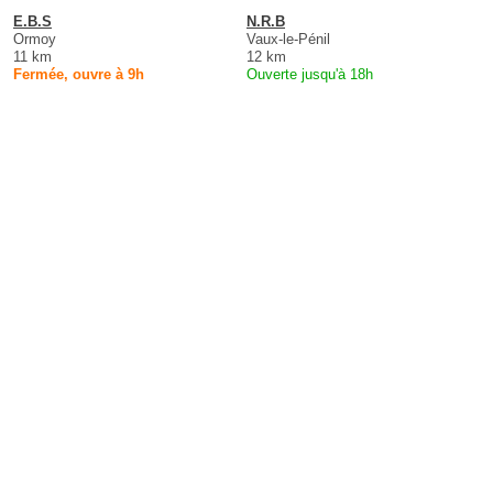
E.B.S
N.R.B
Ormoy
Vaux-le-Pénil
11 km
12 km
Fermée, ouvre à 9h
Ouverte jusqu'à 18h