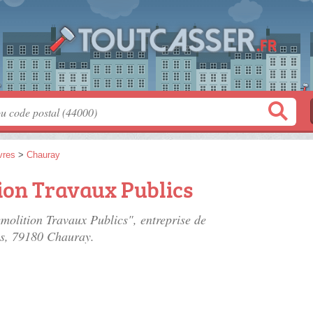
vres
>
Chauray
ion Travaux Publics
emolition Travaux Publics", entreprise de
s
, 79180 Chauray.