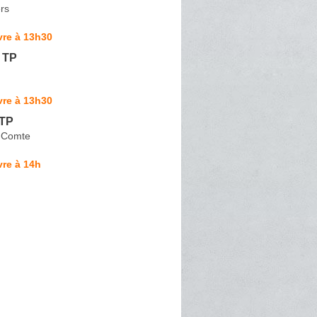
rs
vre à 13h30
 TP
vre à 13h30
 TP
-Comte
re à 14h