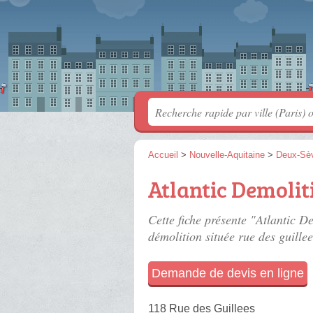
Accueil
>
Nouvelle-Aquitaine
>
Deux-Sè
Atlantic Demolit
Cette fiche présente "Atlantic D
démolition située
rue des guillee
Demande de devis en ligne
118 Rue des Guillees