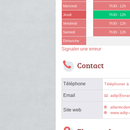
Mercredi
7h30 - 12h
Jeudi
7h30 - 12h
Vendredi
7h30 - 12h
Samedi
7h30 - 12h
Dimanche
Signaler une erreur
Contact
Téléphone
Téléphoner à 
Email
adtpⓐoran
atlanticde
Site web
www.adtp-