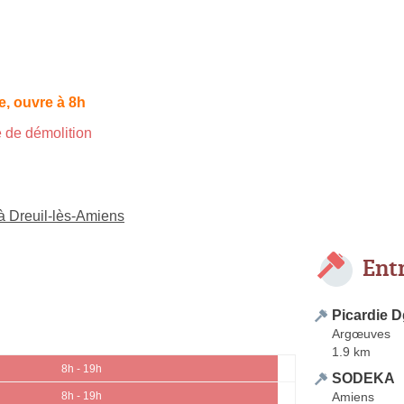
, ouvre à 8h
 de démolition
 à Dreuil-lès-Amiens
Ent
Picardie D
Argœuves
1.9 km
8h - 19h
SODEKA
Amiens
8h - 19h