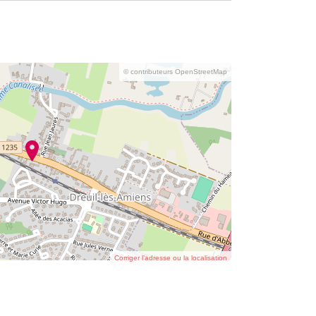
© contributeurs OpenStreetMap
Corriger l’adresse ou la localisation