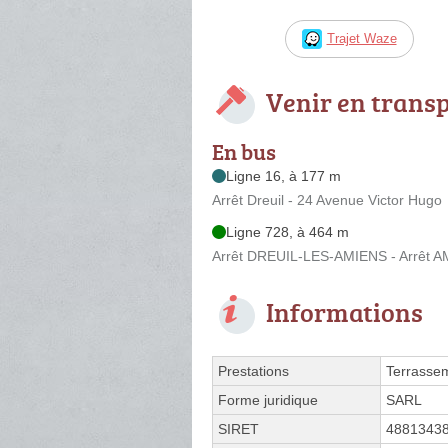
Trajet Waze
Venir en trans
En bus
Ligne 16, à 177 m
Arrêt Dreuil - 24 Avenue Victor Hugo
Ligne 728, à 464 m
Arrêt DREUIL-LES-AMIENS - Arrêt AM
Informations
Prestations
Terrasse
Forme juridique
SARL
SIRET
4881343