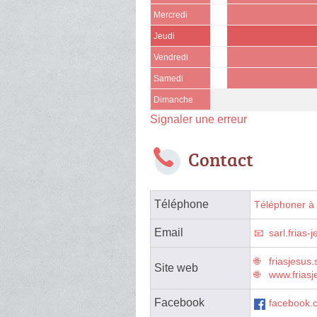
Mercredi
Jeudi
Vendredi
Samedi
Dimanche
Signaler une erreur
Contact
Téléphone
Téléphoner à 
Email
sarl.frias-
friasjesus.
Site web
www.friasj
Facebook
facebook.