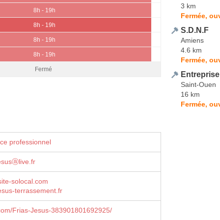
3 km
8h - 19h
Fermée, ouv
8h - 19h
S.D.N.F
Amiens
8h - 19h
4.6 km
8h - 19h
Fermée, ouv
Fermé
Entrepris
Saint-Ouen
16 km
Fermée, ou
ce professionnel
jesusⓐlive.fr
site-solocal.com
esus-terrassement.fr
com/Frias-Jesus-383901801692925/