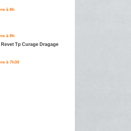
re à 8h
re à 8h
e Revet Tp Curage Dragage
vre à 7h30