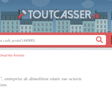
Dreuil-lès-Amiens
s", entreprise de démolition située
rue octavie
iens.