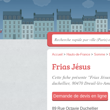
Accueil
>
Hauts-de-France
>
Somme
>
Frias Jésus
Cette fiche présente "Frias Jésu
duchellier
, 80470 Dreuil-lès-Am
Demande de devis en ligne
89 Rue Octavie Duchellier