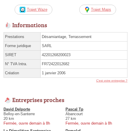
Trajet Waze
Trajet Maps
Informations
Prestations
Désamiantage, Terrassement
Forme juridique
SARL
SIRET
42201268200023
N° TVA Intra.
FR72422012682
Création
1 janvier 2006
C'est votre entreprise ?
Entreprises proches
David Delporte
Pascal Tp
Belloy-en-Santerre
Abancourt
20 km
27 km
Fermée, ouvre demain à 8h
Fermée, ouvre demain à 8h
La Démolition Santerroise
Demolaf