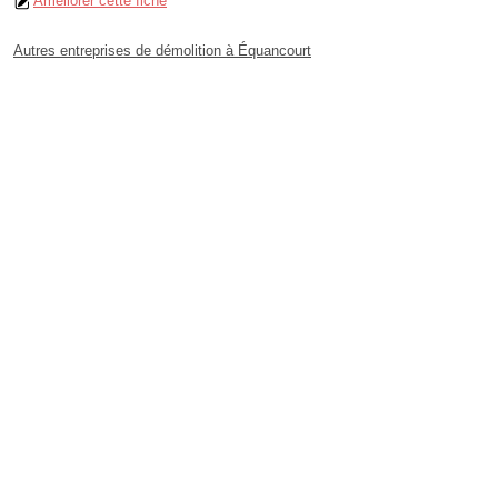
Améliorer cette fiche
Autres entreprises de démolition à Équancourt