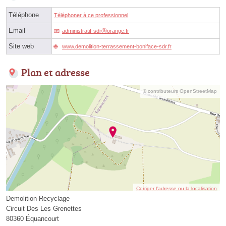
Téléphone
Téléphoner à ce professionnel
Email
administratif-sdrⓐorange.fr
Site web
www.demolition-terrassement-boniface-sdr.fr
Plan et adresse
© contributeurs OpenStreetMap
Corriger l’adresse ou la localisation
Demolition Recyclage
Circuit Des Les Grenettes
80360 Équancourt