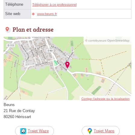
Téléphone
Téléphoner à ce professionnel
Site web
www.beuns.fr
Plan et adresse
© contributeurs OpenStreetMap
Corriger l’adresse ou la localisation
Beuns
21 Rue de Contay
80260 Hérissart
Trajet Waze
Trajet Maps