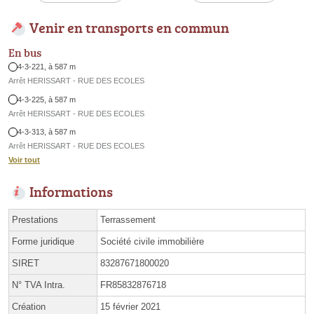
Venir en transports en commun
En bus
4-3-221, à 587 m
Arrêt HERISSART - RUE DES ECOLES
4-3-225, à 587 m
Arrêt HERISSART - RUE DES ECOLES
4-3-313, à 587 m
Arrêt HERISSART - RUE DES ECOLES
Voir tout
Informations
Prestations
Terrassement
Forme juridique
Société civile immobilière
SIRET
83287671800020
N° TVA Intra.
FR85832876718
Création
15 février 2021