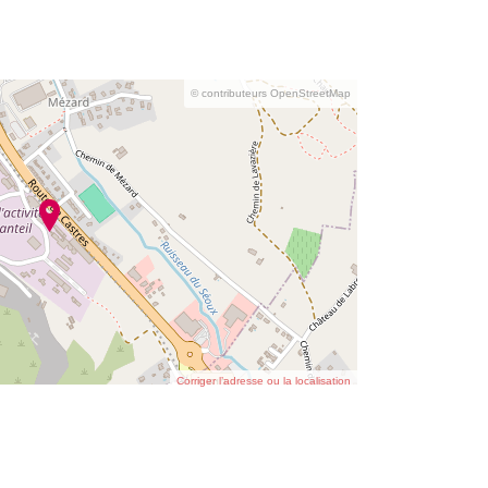
© contributeurs OpenStreetMap
Corriger l’adresse ou la localisation