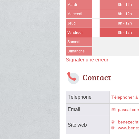
Mardi
8h - 12h
Mercredi
8h - 12h
Jeudi
8h - 12h
Vendredi
8h - 12h
Samedi
Dimanche
Signaler une erreur
Contact
Téléphone
Téléphoner à 
Email
pascal.co
benezechtp
Site web
www.benez