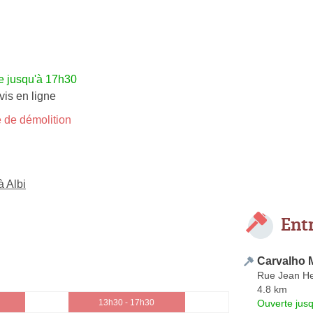
e jusqu'à 17h30
vis en ligne
 de démolition
à Albi
Ent
Carvalho 
Rue Jean He
4.8 km
Ouverte jus
13h30 - 17h30