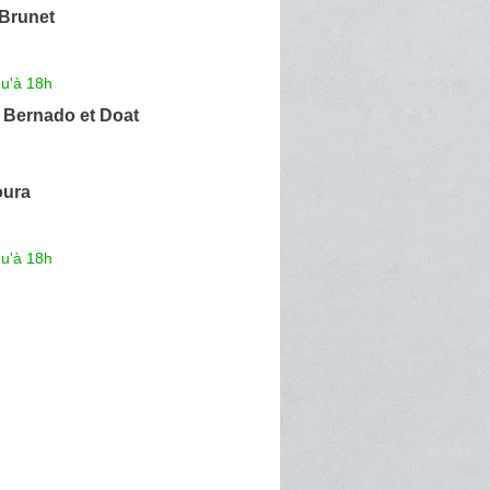
Brunet
qu'à 18h
 Bernado et Doat
oura
qu'à 18h