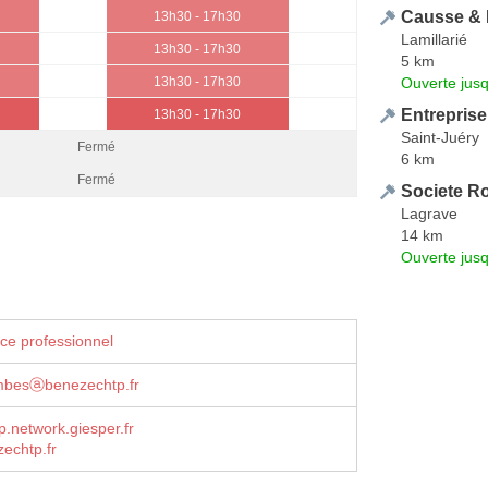
Causse & 
13h30 - 17h30
Lamillarié
13h30 - 17h30
5 km
Ouverte jus
13h30 - 17h30
Entreprise
13h30 - 17h30
Saint-Juéry
Fermé
6 km
Fermé
Societe R
Lagrave
14 km
Ouverte jus
ce professionnel
mbesⓐbenezechtp.fr
.network.giesper.fr
echtp.fr