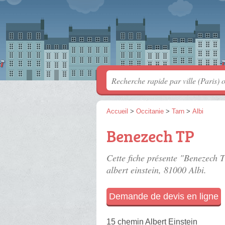
Accueil
>
Occitanie
>
Tarn
>
Albi
Benezech TP
Cette fiche présente "Benezech T
albert einstein
, 81000 Albi.
Demande de devis en ligne
15 chemin Albert Einstein