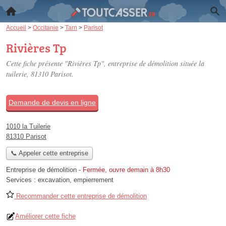
Accueil
>
Occitanie
>
Tarn
>
Parisot
Rivières Tp
Cette fiche présente "Rivières Tp", entreprise de démolition située
la
tuilerie
, 81310 Parisot.
Demande de devis en ligne
1010 la Tuilerie
81310 Parisot
📞 Appeler cette entreprise
Entreprise de démolition
-
Fermée, ouvre demain à 8h30
Services :
excavation
,
empierrement
Recommander cette entreprise de démolition
Améliorer cette fiche