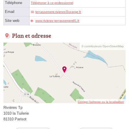
Téléphone
Téléphoner à ce professionnel
Email
terrassement.rivieresⓐorange.fr
Site web
www.rivieres-terrassement81.fr
Plan et adresse
© contributeurs OpenStreetMap
Corriger l’adresse ou la localisation
Rivières Tp
1010 la Tuilerie
81310 Parisot