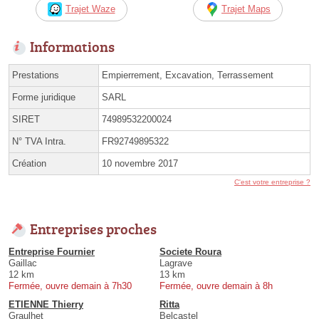
Trajet Waze
Trajet Maps
Informations
Prestations
Empierrement, Excavation, Terrassement
Forme juridique
SARL
SIRET
74989532200024
N° TVA Intra.
FR92749895322
Création
10 novembre 2017
C'est votre entreprise ?
Entreprises proches
Entreprise Fournier
Societe Roura
Gaillac
Lagrave
12 km
13 km
Fermée, ouvre demain à 7h30
Fermée, ouvre demain à 8h
ETIENNE Thierry
Ritta
Graulhet
Belcastel