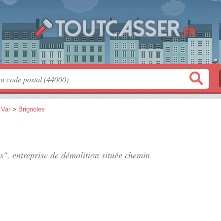
>
Var
>
Brignoles
es", entreprise de démolition située
chemin