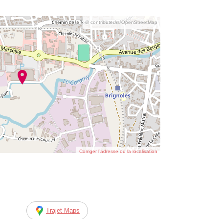
© contributeurs OpenStreetMap
Corriger l’adresse ou la localisation
Trajet Maps