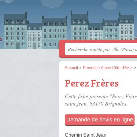
Accueil
>
Provence-Alpes-Côte d'Azur
Perez Frères
Cette fiche présente "Perez Frèr
saint jean
, 83170 Brignoles.
Demande de devis en ligne
Chemin Saint Jean