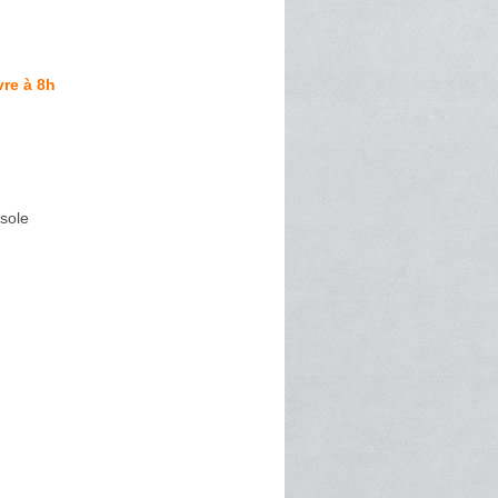
re à 8h
sole