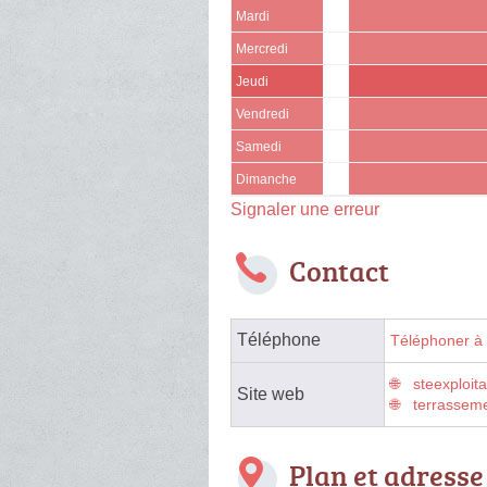
Mardi
Mercredi
Jeudi
Vendredi
Samedi
Dimanche
Signaler une erreur
Contact
Téléphone
Téléphoner à 
steexploit
Site web
terrasseme
Plan et adresse