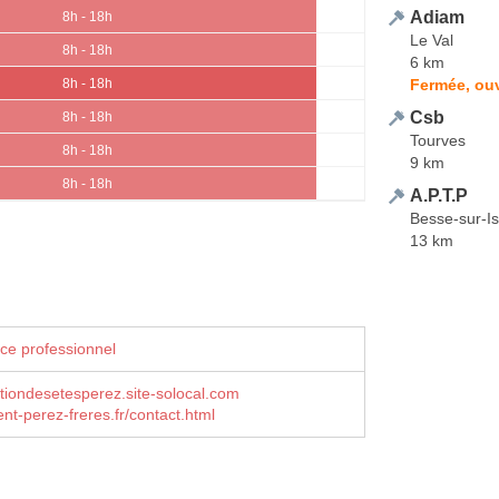
Adiam
8h - 18h
Le Val
8h - 18h
6 km
Fermée, ouv
8h - 18h
Csb
8h - 18h
Tourves
8h - 18h
9 km
8h - 18h
A.P.T.P
Besse-sur-Is
13 km
ce professionnel
ationdesetesperez.site-solocal.com
nt-perez-freres.fr/contact.html