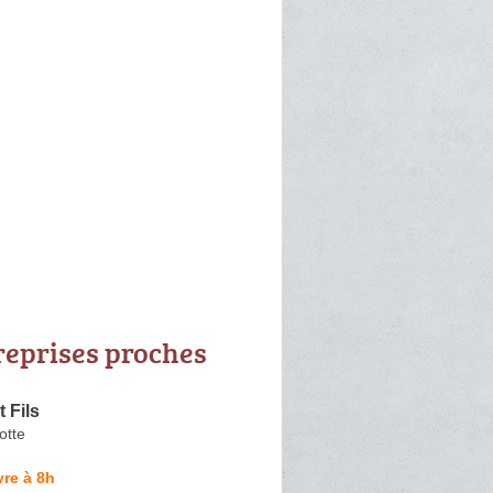
reprises proches
t Fils
otte
re à 8h