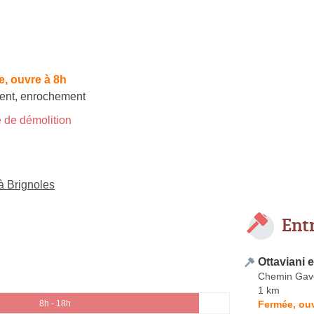
, ouvre à 8h
ent
,
enrochement
 de démolition
à Brignoles
Ent
Ottaviani e
Chemin Gav
1 km
Fermée, ouv
8h - 18h