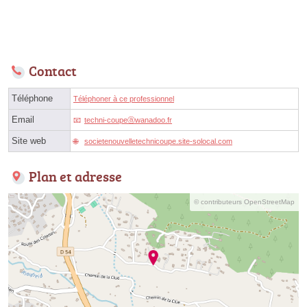
Contact
Téléphone
Téléphoner à ce professionnel
Email
techni-coupeⓐwanadoo.fr
Site web
societenouvelletechnicoupe.site-solocal.com
Plan et adresse
© contributeurs OpenStreetMap