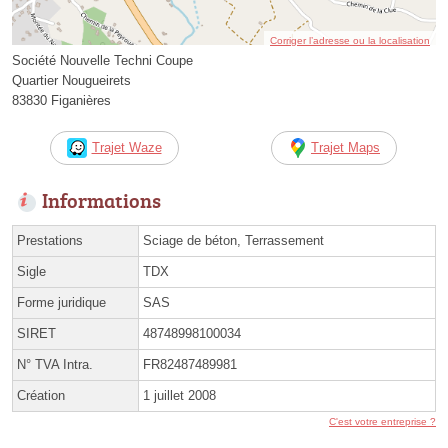
Corriger l’adresse ou la localisation
Société Nouvelle Techni Coupe
Quartier Nougueirets
83830 Figanières
Trajet Waze
Trajet Maps
Informations
Prestations
Sciage de béton, Terrassement
Sigle
TDX
Forme juridique
SAS
SIRET
48748998100034
N° TVA Intra.
FR82487489981
Création
1 juillet 2008
C'est votre entreprise ?