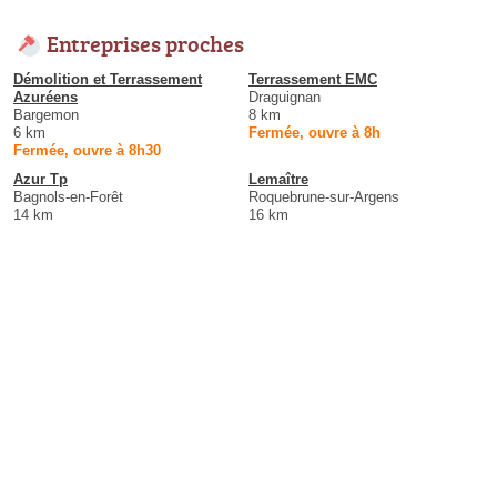
Entreprises proches
Démolition et Terrassement
Terrassement EMC
Azuréens
Draguignan
Bargemon
8 km
6 km
Fermée, ouvre à 8h
Fermée, ouvre à 8h30
Azur Tp
Lemaître
Bagnols-en-Forêt
Roquebrune-sur-Argens
14 km
16 km