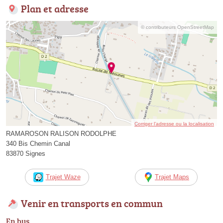
Plan et adresse
© contributeurs OpenStreetMap
Corriger l’adresse ou la localisation
RAMAROSON RALISON RODOLPHE
340 Bis Chemin Canal
83870 Signes
Trajet Waze
Trajet Maps
Venir en transports en commun
En bus