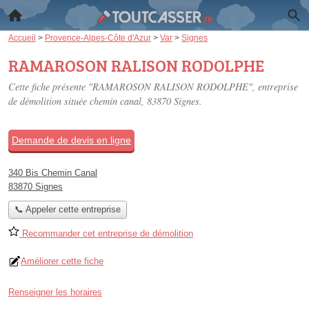
Accueil
>
Provence-Alpes-Côte d'Azur
>
Var
>
Signes
RAMAROSON RALISON RODOLPHE
Cette fiche présente "RAMAROSON RALISON RODOLPHE", entreprise
de démolition située
chemin canal
, 83870 Signes.
Demande de devis en ligne
340 Bis Chemin Canal
83870 Signes
📞 Appeler cette entreprise
Recommander cet entreprise de démolition
Améliorer cette fiche
Renseigner les horaires