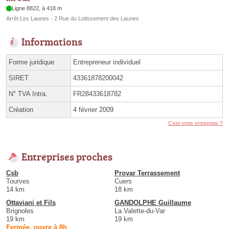
Ligne 8822, à 418 m
Arrêt Les Launes - 2 Rue du Lotissement des Launes
Informations
Forme juridique
Entrepreneur individuel
SIRET
43361878200042
N° TVA Intra.
FR28433618782
Création
4 février 2009
C'est votre entreprise ?
Entreprises proches
Csb
Provar Terrassement
Tourves
Cuers
14 km
18 km
Ottaviani et Fils
GANDOLPHE Guillaume
Brignoles
La Valette-du-Var
19 km
19 km
Fermée, ouvre à 8h