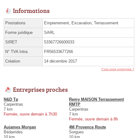
Informations
Prestations
Empierrement, Excavation, Terrassement
Forme juridique
SARL
SIRET
53367726600033
N° TVA Intra.
FR56533677266
Création
14 décembre 2017
C'est votre entreprise ?
Entreprises proches
N&D Tp
Remy MAISON Terrassement
Carpentras
RMTP
7 km
Carpentras
Fermée, ouvre demain à 7h30
7 km
Fermée, ouvre demain à 8h
Aujames Morgan
4M Provence Route
Bédarrides
Sorgues
10 km
10 km