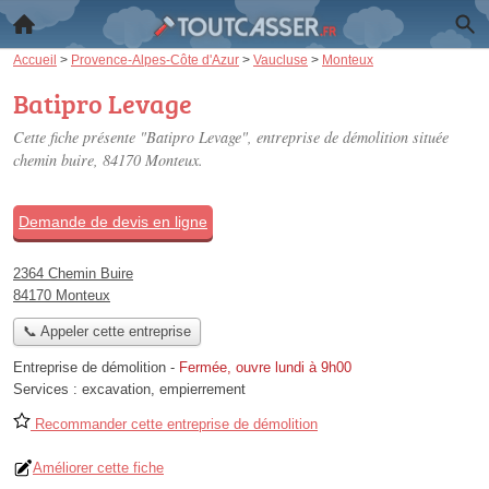
Accueil
>
Provence-Alpes-Côte d'Azur
>
Vaucluse
>
Monteux
Batipro Levage
Cette fiche présente "Batipro Levage", entreprise de démolition située
chemin buire
, 84170 Monteux.
Demande de devis en ligne
2364 Chemin Buire
84170 Monteux
📞 Appeler cette entreprise
Entreprise de démolition
-
Fermée, ouvre lundi à 9h00
Services :
excavation
,
empierrement
Recommander cette entreprise de démolition
Améliorer cette fiche