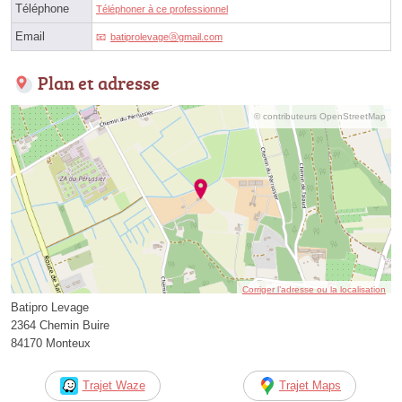
Téléphone
Téléphoner à ce professionnel
Email
batiprolevageⓐgmail.com
Plan et adresse
© contributeurs OpenStreetMap
Corriger l’adresse ou la localisation
Batipro Levage
2364 Chemin Buire
84170 Monteux
Trajet Waze
Trajet Maps