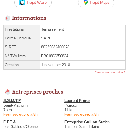
Trajet Waze
Trajet Maps
Informations
Prestations
Terrassement
Forme juridique
SARL
SIRET
80235682400028
N° TVA Intra.
FR61802356824
Création
1 novembre 2018
C'est votre entreprise ?
Entreprises proches
S.S.M.T.P
Laurent Frères
Saint-Mathurin
Poiroux
7 km
11 km
Fermée, ouvre à 8h
Fermée, ouvre à 8h
F.T.T.A
Entreprise Guillon Stefan
Les Sables-d'Olonne
Talmont-Saint-Hilaire