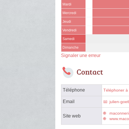
Mardi
Mercredi
Jeudi
Vendredi
Samedi
Dimanche
Signaler une erreur
Contact
Téléphone
Téléphoner à 
Email
julien-goe
maconnerie
Site web
www.macon