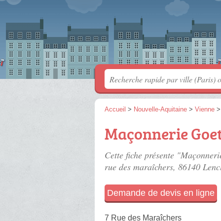
Accueil
>
Nouvelle-Aquitaine
>
Vienne
Maçonnerie Goe
Cette fiche présente "Maçonnerie
rue des maraîchers
, 86140 Lencl
Demande de devis en ligne
7 Rue des Maraîchers