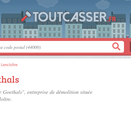
>
Lencloître
thals
 Goethals", entreprise de démolition située
oître.