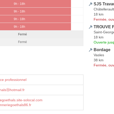
SJS Trava
9h - 18h
Châtellerault
9h - 18h
18 km
Fermée, ouv
9h - 18h
TROUVE F
9h - 18h
Saint-George
Fermé
18 km
Ouverte jus
Fermé
Bordage
Vasles
38 km
Fermée, ouv
ce professionnel
thalsⓐhotmail.fr
goethals.site-solocal.com
neriegoethals86.fr