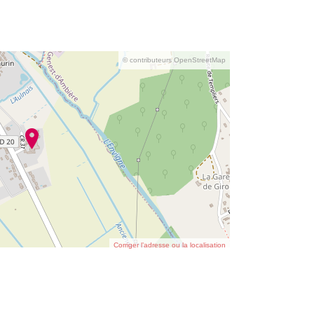
© contributeurs OpenStreetMap
Corriger l’adresse ou la localisation