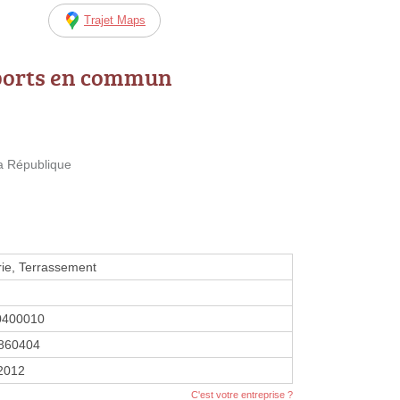
Trajet Maps
ports en commun
a République
ie, Terrassement
0400010
860404
 2012
C'est votre entreprise ?