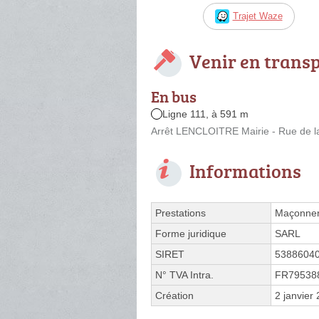
Trajet Waze
Venir en trans
En bus
Ligne 111, à 591 m
Arrêt LENCLOITRE Mairie - Rue de l
Informations
Prestations
Maçonner
Forme juridique
SARL
SIRET
5388604
N° TVA Intra.
FR79538
Création
2 janvier