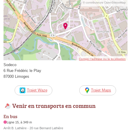
© contributeurs OpenStreetMap
Corriger l’adresse ou la localisation
Sodeco
6 Rue Frédéric le Play
87000 Limoges
Trajet Waze
Trajet Maps
Venir en transports en commun
En bus
Ligne 15, à 349 m
Arrêt B. Lathière - 20 rue Bernard Lathière