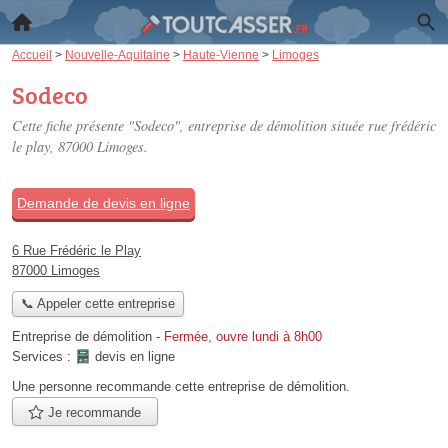
Accueil
>
Nouvelle-Aquitaine
>
Haute-Vienne
>
Limoges
Sodeco
Cette fiche présente "Sodeco", entreprise de démolition située
rue frédéric
le play
, 87000 Limoges.
Demande de devis en ligne
6 Rue Frédéric le Play
87000 Limoges
📞 Appeler cette entreprise
Entreprise de démolition
-
Fermée, ouvre lundi à 8h00
Services :
devis en ligne
Une personne
recommande
cette entreprise de démolition.
Je recommande