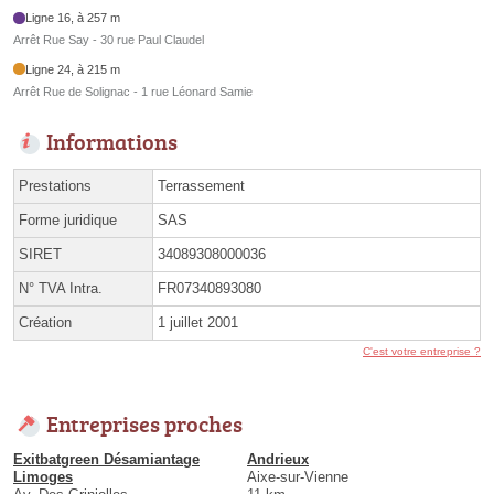
Ligne 16, à 257 m
Arrêt Rue Say - 30 rue Paul Claudel
Ligne 24, à 215 m
Arrêt Rue de Solignac - 1 rue Léonard Samie
Informations
Prestations
Terrassement
Forme juridique
SAS
SIRET
34089308000036
N° TVA Intra.
FR07340893080
Création
1 juillet 2001
C'est votre entreprise ?
Entreprises proches
Exitbatgreen Désamiantage
Andrieux
Limoges
Aixe-sur-Vienne