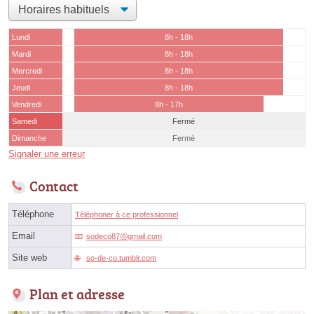
Lundi
8h - 18h
Mardi
8h - 18h
Mercredi
8h - 18h
Jeudi
8h - 18h
Vendredi
8h - 17h
Samedi
Fermé
Dimanche
Fermé
Signaler une erreur
Contact
Téléphone
Téléphoner à ce professionnel
Email
sodeco87ⓐgmail.com
Site web
so-de-co.tumblr.com
Plan et adresse