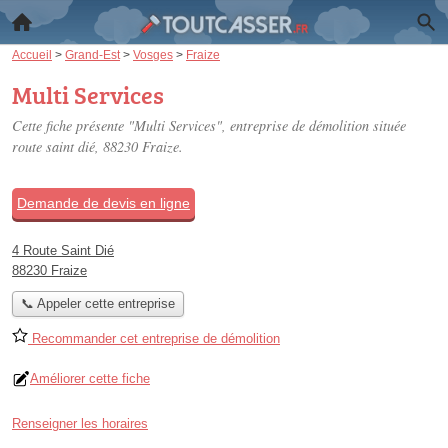
Accueil
>
Grand-Est
>
Vosges
>
Fraize
Multi Services
Cette fiche présente "Multi Services", entreprise de démolition située
route saint dié
, 88230 Fraize.
Demande de devis en ligne
4 Route Saint Dié
88230 Fraize
📞 Appeler cette entreprise
Recommander cet entreprise de démolition
Améliorer cette fiche
Renseigner les horaires