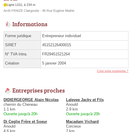
Ligne L011, à 234 m
Arrêt FRAIZE Clairgoutte - 46 Rue Eugène Mathis
Informations
Forme juridique
Entrepreneur individuel
SIRET
45152126400015
N° TVA Intra.
FR29451521264
Création
5 janvier 2004
C'est votre entreprise ?
Entreprises proches
DIDIERGEORGE Alain Nicolas
Lalevee Jacky et Fils
chemin du Cheneau
Anould
1.1 km
2.9 km
Ouverte jusqu'à 20h
Ouverte jusqu'à 20h
Di Ceglie Frère et Soeur
Macadam Vichard
Anould
Corcieux
4.6 km
7 km