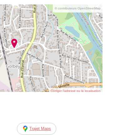
© contributeurs OpenStreetMap
Corriger l’adresse ou la localisation
Trajet Maps