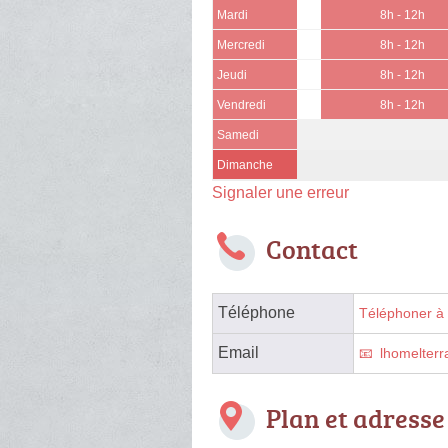
Mardi
8h - 12h
Mercredi
8h - 12h
Jeudi
8h - 12h
Vendredi
8h - 12h
Samedi
Dimanche
Signaler une erreur
Contact
Téléphone
Téléphoner à 
Email
lhomelter
Plan et adresse