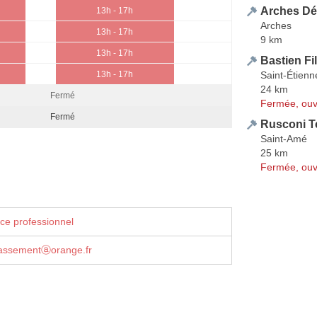
Arches Dé
13h - 17h
Arches
13h - 17h
9 km
13h - 17h
Bastien Fi
Saint-Étien
13h - 17h
24 km
Fermé
Fermée, ouv
Fermé
Rusconi T
Saint-Amé
25 km
Fermée, ouv
ce professionnel
rassementⓐorange.fr