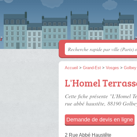
Accueil
>
Grand-Est
>
Vosges
>
Golbey
L'Homel Terras
Cette fiche présente "L'Homel Te
rue abbé haustête
, 88190 Golbe
Demande de devis en ligne
2 Rue Abbé Haustête