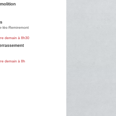
molition
ls
ne-lès-Remiremont
re demain à 8h30
errassement
re demain à 8h