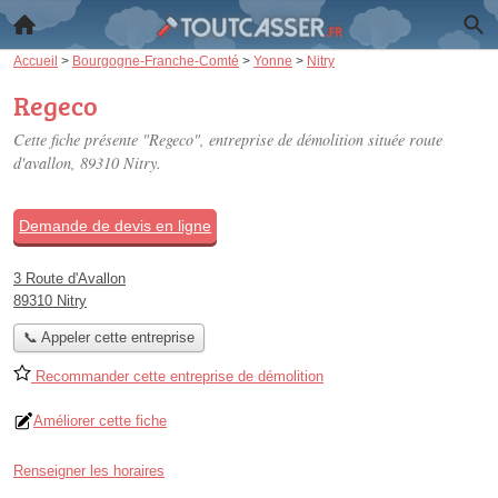
Accueil
>
Bourgogne-Franche-Comté
>
Yonne
>
Nitry
Regeco
Cette fiche présente "Regeco", entreprise de démolition située
route
d'avallon
, 89310 Nitry.
Demande de devis en ligne
3 Route d'Avallon
89310 Nitry
📞 Appeler cette entreprise
Recommander cette entreprise de démolition
Améliorer cette fiche
Renseigner les horaires