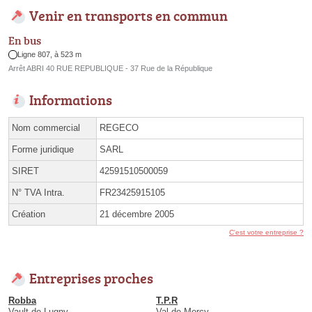
Venir en transports en commun
En bus
Ligne 807, à 523 m
Arrêt ABRI 40 RUE REPUBLIQUE - 37 Rue de la République
Informations
Nom commercial
REGECO
Forme juridique
SARL
SIRET
42591510500059
N° TVA Intra.
FR23425915105
Création
21 décembre 2005
C'est votre entreprise ?
Entreprises proches
Robba
T.P.R
Vault-de-Lugny
Val-de-Mercy