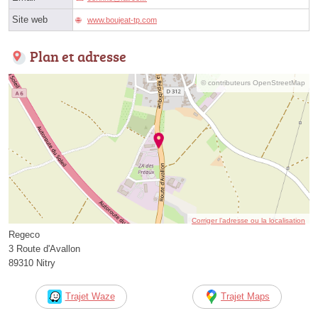
Site web
www.boujeat-tp.com
Plan et adresse
© contributeurs OpenStreetMap
Corriger l’adresse ou la localisation
Regeco
3 Route d'Avallon
89310 Nitry
Trajet Waze
Trajet Maps