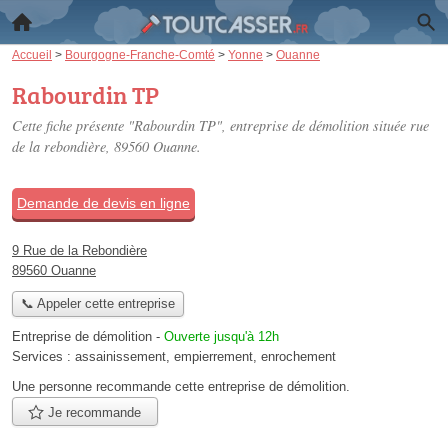
Accueil
>
Bourgogne-Franche-Comté
>
Yonne
>
Ouanne
Rabourdin TP
Cette fiche présente "Rabourdin TP", entreprise de démolition située
rue
de la rebondière
, 89560 Ouanne.
Demande de devis en ligne
9 Rue de la Rebondière
89560 Ouanne
📞 Appeler cette entreprise
Entreprise de démolition
-
Ouverte jusqu'à 12h
Services :
assainissement
,
empierrement
,
enrochement
Une personne
recommande
cette entreprise de démolition.
Je recommande