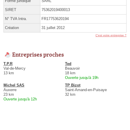
Forme juridique
SARL
SIRET
75362019400013
N° TVA Intra.
FR17753620194
Création
31 juillet 2012
C'est votre entreprise ?
Entreprises proches
T.P.R
Ted
Val-de-Mercy
Beauvoir
13 km
18 km
Ouverte jusqu'à 19h
Michel SAS
TP Bizot
Auxerre
Saint-Amand-en-Puisaye
23 km
32 km
Ouverte jusqu'à 12h