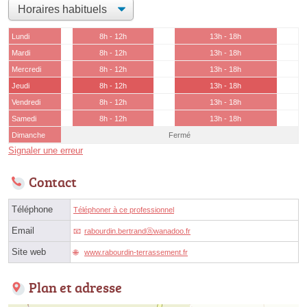
Lundi
8h - 12h
13h - 18h
Mardi
8h - 12h
13h - 18h
Mercredi
8h - 12h
13h - 18h
Jeudi
8h - 12h
13h - 18h
Vendredi
8h - 12h
13h - 18h
Samedi
8h - 12h
13h - 18h
Dimanche
Fermé
Signaler une erreur
Contact
Téléphone
Téléphoner à ce professionnel
Email
rabourdin.bertrandⓐwanadoo.fr
Site web
www.rabourdin-terrassement.fr
Plan et adresse