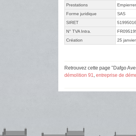
Prestations
Empierre
Forme juridique
SAS
SIRET
5199501
N° TVA Intra.
FR09519
Création
25 janvie
Retrouvez cette page "Dafgo Aven
démolition 91
,
entreprise de démo