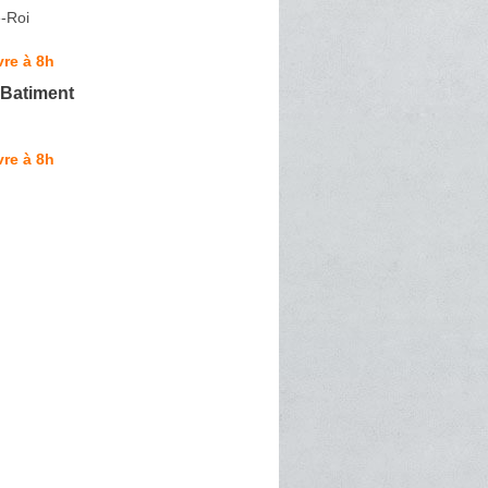
e-Roi
re à 8h
 Batiment
re à 8h