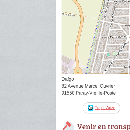
Dafgo
82 Avenue Marcel Ouvrier
91550 Paray-Vieille-Poste
Trajet Waze
Venir en trans