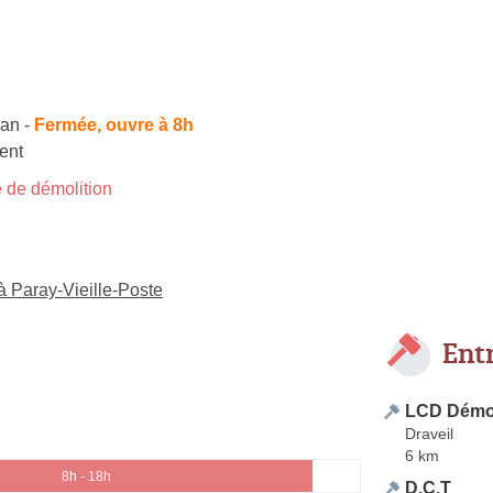
san
-
Fermée, ouvre à 8h
ent
 de démolition
à Paray-Vieille-Poste
Ent
LCD Démol
Draveil
6 km
8h - 18h
D.C.T