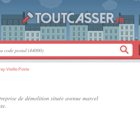
ay-Vieille-Poste
treprise de démolition située
avenue marcel
te.