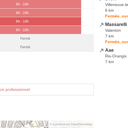
Villeneuve-l
8h - 18h
6 km
8h - 18h
Fermée, ouv
8h - 18h
Massarelli
Valenton
8h - 18h
7 km
Fermé
Fermée, ouv
Fermé
Aae
Ris-Orangis
7 km
ce professionnel
© contributeurs OpenStreetMap