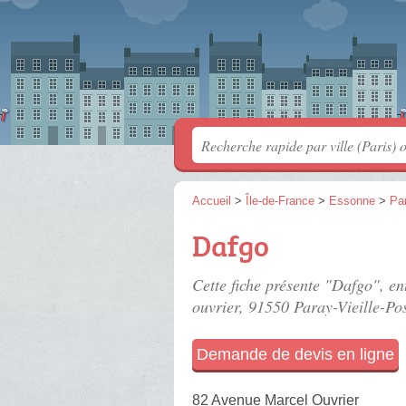
Accueil
>
Île-de-France
>
Essonne
>
Par
Dafgo
Cette fiche présente "Dafgo", en
ouvrier
, 91550 Paray-Vieille-Pos
Demande de devis en ligne
82 Avenue Marcel Ouvrier