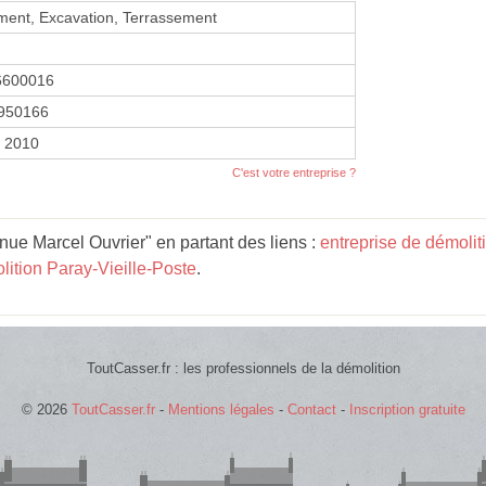
ment, Excavation, Terrassement
6600016
950166
r 2010
C'est votre entreprise ?
ue Marcel Ouvrier" en partant des liens :
entreprise de démolit
lition Paray-Vieille-Poste
.
ToutCasser.fr : les professionnels de la démolition
© 2026
ToutCasser.fr
-
Mentions légales
-
Contact
-
Inscription gratuite