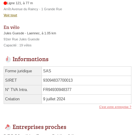
Ligne 121, à 77 m
Arrêt Avenue du Raincy - 1 Grande Rue
Voir tout
En vélo
Jules Guesde - Laennec, à 1.05 km
91ter Rue Jules Guesde
Capacité : 19 vélos
Informations
Forme juridique
SAS
SIRET
93094837700013
N° TVA Intra.
FR94930948377
Création
9 juillet 2024
C'est votre entreprise ?
Entreprises proches