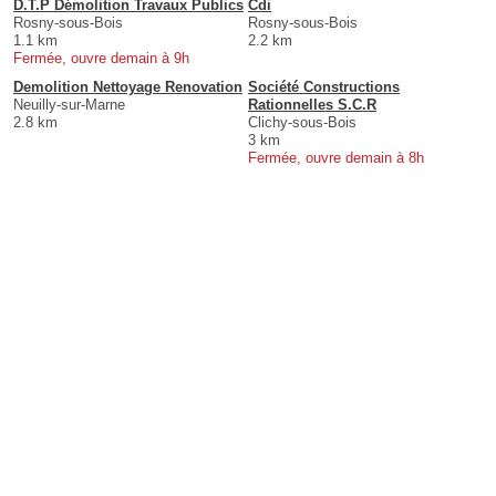
D.T.P Démolition Travaux Publics
Cdi
Rosny-sous-Bois
Rosny-sous-Bois
1.1 km
2.2 km
Fermée, ouvre demain à 9h
Demolition Nettoyage Renovation
Société Constructions
Neuilly-sur-Marne
Rationnelles S.C.R
2.8 km
Clichy-sous-Bois
3 km
Fermée, ouvre demain à 8h