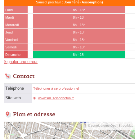
Samedi prochain :
Jour férié (Assomption)
Lundi
8h - 18h
Mardi
8h - 18h
Mercredi
8h - 18h
Jeudi
8h - 18h
Vendredi
8h - 18h
Samedi
8h - 18h
Dimanche
8h - 18h
Signaler une erreur
Contact
Téléphone
Téléphoner à ce professionnel
Site web
www.snr-sciagebeton.fr
Plan et adresse
© contributeurs OpenStreetMap