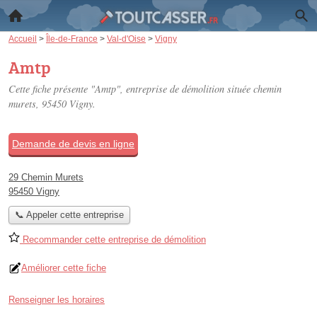
Accueil
>
Île-de-France
>
Val-d'Oise
>
Vigny
Amtp
Cette fiche présente "Amtp", entreprise de démolition située
chemin
murets
, 95450 Vigny.
Demande de devis en ligne
29 Chemin Murets
95450 Vigny
📞 Appeler cette entreprise
Recommander cette entreprise de démolition
Améliorer cette fiche
Renseigner les horaires