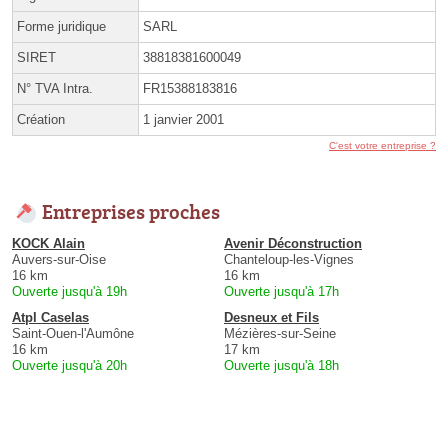
Forme juridique
SARL
SIRET
38818381600049
N° TVA Intra.
FR15388183816
Création
1 janvier 2001
C'est votre entreprise ?
Entreprises proches
KOCK Alain
Avenir Déconstruction
Auvers-sur-Oise
Chanteloup-les-Vignes
16 km
16 km
Ouverte jusqu'à 19h
Ouverte jusqu'à 17h
Atpl Caselas
Desneux et Fils
Saint-Ouen-l'Aumône
Mézières-sur-Seine
16 km
17 km
Ouverte jusqu'à 20h
Ouverte jusqu'à 18h