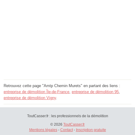
Retrouvez cette page "Amtp Chemin Murets" en partant des liens :
entreprise de démolition Île-de-France
,
entreprise de démolition 95
,
entreprise de démolition Vigny
.
ToutCasser.fr : les professionnels de la démolition
© 2026
ToutCasser.fr
Mentions légales
-
Contact
-
Inscription gratuite