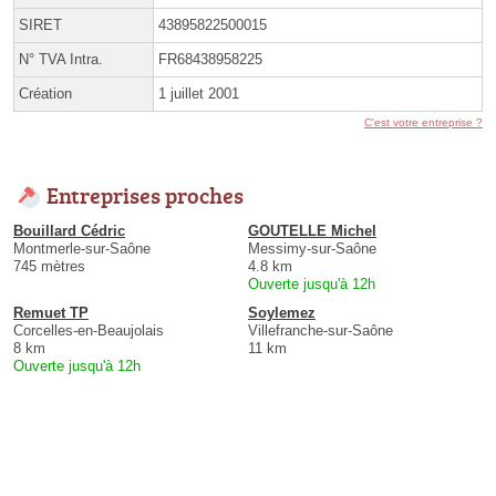
SIRET
43895822500015
N° TVA Intra.
FR68438958225
Création
1 juillet 2001
C'est votre entreprise ?
Entreprises proches
Bouillard Cédric
GOUTELLE Michel
Montmerle-sur-Saône
Messimy-sur-Saône
745 mètres
4.8 km
Ouverte jusqu'à 12h
Remuet TP
Soylemez
Corcelles-en-Beaujolais
Villefranche-sur-Saône
8 km
11 km
Ouverte jusqu'à 12h