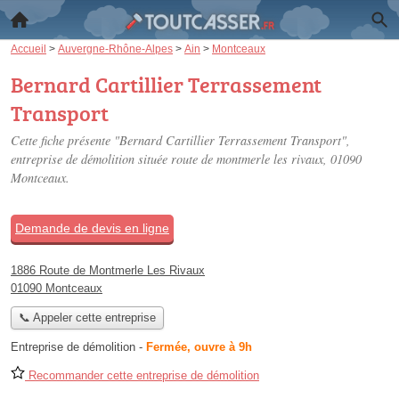
Accueil
>
Auvergne-Rhône-Alpes
>
Ain
>
Montceaux
Bernard Cartillier Terrassement
Transport
Cette fiche présente "Bernard Cartillier Terrassement Transport",
entreprise de démolition située
route de montmerle les rivaux
, 01090
Montceaux.
Demande de devis en ligne
1886 Route de Montmerle Les Rivaux
01090 Montceaux
📞 Appeler cette entreprise
Entreprise de démolition
-
Fermée, ouvre à 9h
Recommander cette entreprise de démolition