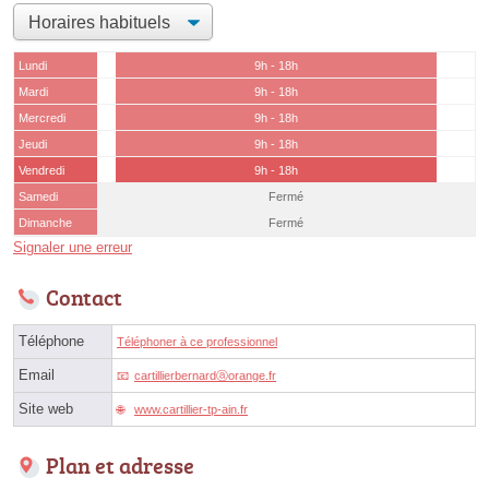
Lundi
9h - 18h
Mardi
9h - 18h
Mercredi
9h - 18h
Jeudi
9h - 18h
Vendredi
9h - 18h
Samedi
Fermé
Dimanche
Fermé
Signaler une erreur
Contact
Téléphone
Téléphoner à ce professionnel
Email
cartillierbernardⓐorange.fr
Site web
www.cartillier-tp-ain.fr
Plan et adresse