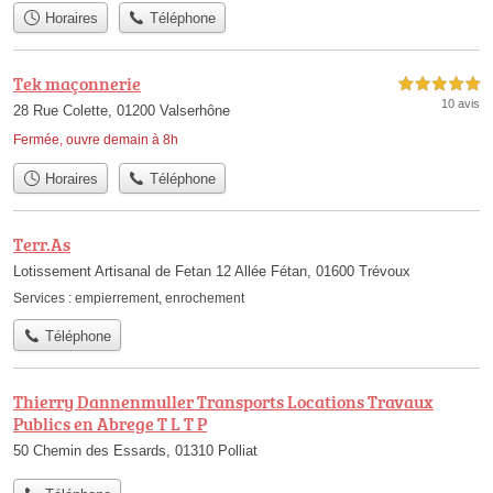
Horaires
Téléphone
Tek maçonnerie
5,0 étoiles sur 5
10 avis
28 Rue Colette, 01200 Valserhône
Fermée, ouvre demain à 8h
Horaires
Téléphone
Terr.As
Lotissement Artisanal de Fetan 12 Allée Fétan, 01600 Trévoux
Services :
empierrement
,
enrochement
Téléphone
Thierry Dannenmuller Transports Locations Travaux
Publics en Abrege T L T P
50 Chemin des Essards, 01310 Polliat