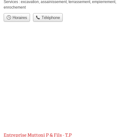
Services :
excavation
,
assainissement
,
terrassement
,
empierrement
,
enrochement
Horaires
Téléphone
Entreprise Muttoni P & Fils - T.P