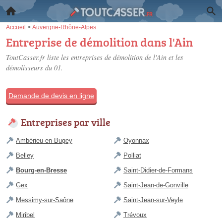
Accueil
>
Auvergne-Rhône-Alpes
Entreprise de démolition dans l'Ain
ToutCasser.fr liste les
entreprises de démolition de l'Ain
et les
démolisseurs du 01.
Demande de devis en ligne
Entreprises par ville
Ambérieu-en-Bugey
Oyonnax
Belley
Polliat
Bourg-en-Bresse
Saint-Didier-de-Formans
Gex
Saint-Jean-de-Gonville
Messimy-sur-Saône
Saint-Jean-sur-Veyle
Miribel
Trévoux