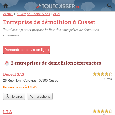
Accueil
>
Auvergne-Rhône-Alpes
>
Allier
Entreprise de démolition à Cusset
ToutCasser.fr vous propose la liste des
entreprises de démolition
cussetoises
.
Demande de devis en ligne
2 entreprises de démolition référencées
Duprat SAS
4,5 étoiles sur 5
6 avis
26 Rue Henri Cureyras, 03300 Cusset
Fermée, ouvre à 13h45
Horaires
Téléphone
L.T.A
4,5 étoiles sur 5