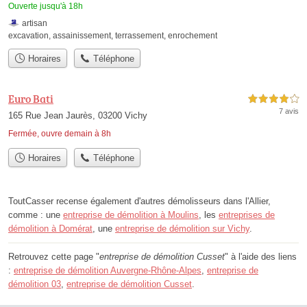
Ouverte jusqu'à 18h
artisan
excavation
,
assainissement
,
terrassement
,
enrochement
Horaires
Téléphone
Euro Bati
4,0 étoiles sur 5
7 avis
165 Rue Jean Jaurès, 03200 Vichy
Fermée, ouvre demain à 8h
Horaires
Téléphone
ToutCasser recense également d'autres démolisseurs dans l'Allier,
comme : une
entreprise de démolition à Moulins
, les
entreprises de
démolition à Domérat
, une
entreprise de démolition sur Vichy
.
Retrouvez cette page "
entreprise de démolition Cusset
" à l'aide des liens
:
entreprise de démolition Auvergne-Rhône-Alpes
,
entreprise de
démolition 03
,
entreprise de démolition Cusset
.