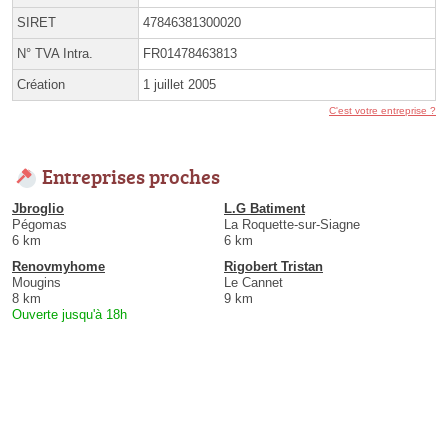
SIRET
47846381300020
N° TVA Intra.
FR01478463813
Création
1 juillet 2005
C'est votre entreprise ?
Entreprises proches
Jbroglio
L.G Batiment
Pégomas
La Roquette-sur-Siagne
6 km
6 km
Renovmyhome
Rigobert Tristan
Mougins
Le Cannet
8 km
9 km
Ouverte jusqu'à 18h