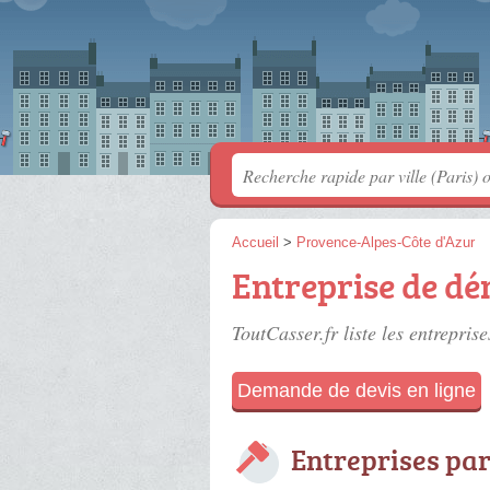
Accueil
>
Provence-Alpes-Côte d'Azur
Entreprise de dé
ToutCasser.fr liste les
entrepris
Demande de devis en ligne
Entreprises par