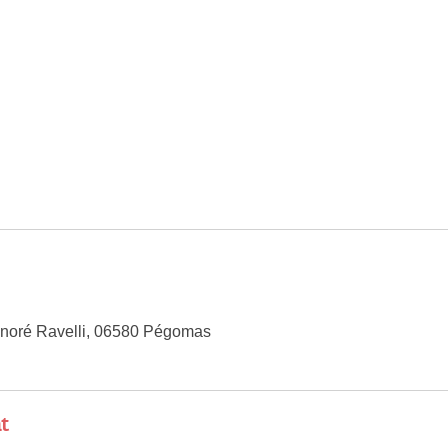
noré Ravelli, 06580 Pégomas
t