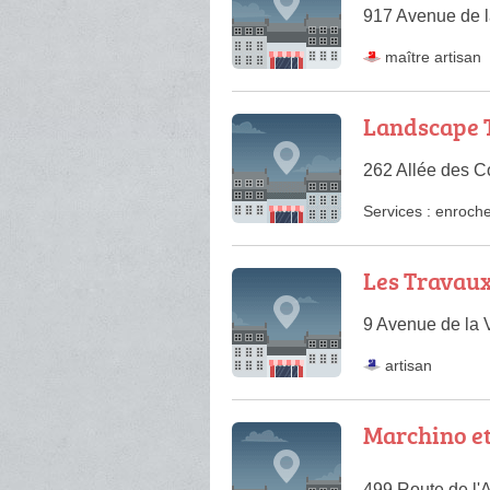
917 Avenue de l
maître artisan
Landscape 
262 Allée des C
Services :
enroch
Les Travaux
9 Avenue de la 
artisan
Marchino et
499 Route de l'