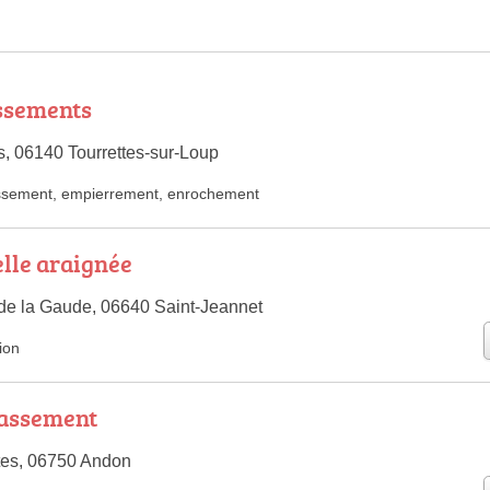
ssements
 06140 Tourrettes-sur-Loup
ssement
,
empierrement
,
enrochement
lle araignée
de la Gaude, 06640 Saint-Jeannet
ion
rassement
tes, 06750 Andon