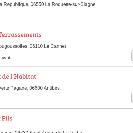
a Republique, 06550 La Roquette-sur-Siagne
Terrassements
ougoussolles, 06110 Le Cannet
ement
 de l'Habitat
Verte Pagane, 06600 Antibes
 Fils
Abadie, 06730 Saint-André-de-la-Roche