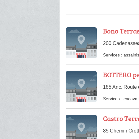
Bono Terra
200 Cadenasses,
Services :
assaini
BOTTERO pe
185 Anc. Route 
Services :
excavat
Castro Ter
85 Chemin Grot