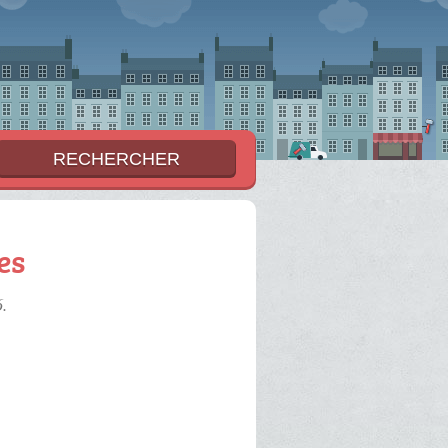
es
6.