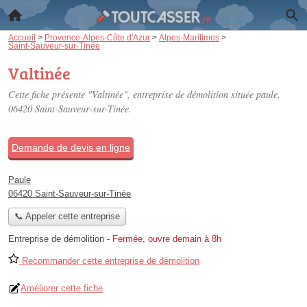
Accueil
>
Provence-Alpes-Côte d'Azur
>
Alpes-Maritimes
>
Saint-Sauveur-sur-Tinée
Valtinée
Cette fiche présente "Valtinée", entreprise de démolition située
paule
,
06420 Saint-Sauveur-sur-Tinée.
Demande de devis en ligne
Paule
06420 Saint-Sauveur-sur-Tinée
📞 Appeler cette entreprise
Entreprise de démolition
-
Fermée, ouvre demain à 8h
Recommander cette entreprise de démolition
Améliorer cette fiche