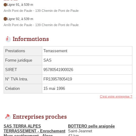
Ligne 91, à 539 m
Arrêt Pont de Paule - 139 Chemin de Pont de Paule
Ligne 92, à 539 m
Arrêt Pont de Paule - 139 Chemin de Pont de Paule
Informations
Prestations
Terrassement
Forme juridique
SAS
SIRET
95780541900026
N° TVA Intra.
FR13957805419
Création
15 mai 1996
C'est votre entreprise ?
Entreprises proches
SAS TERRA ALPES
BOTTERO pelle araignée
TERRASSEMENT - Enrochement
Saint-Jeannet
Murs soutènement - Alpes
42 km