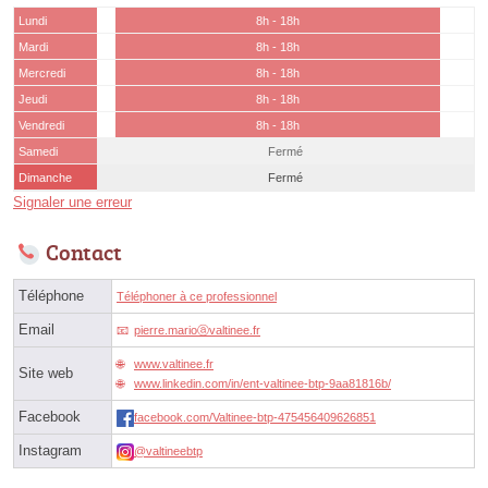
Lundi
8h - 18h
Mardi
8h - 18h
Mercredi
8h - 18h
Jeudi
8h - 18h
Vendredi
8h - 18h
Samedi
Fermé
Dimanche
Fermé
Signaler une erreur
Contact
Téléphone
Téléphoner à ce professionnel
Email
pierre.marioⓐvaltinee.fr
www.valtinee.fr
Site web
www.linkedin.com/in/ent-valtinee-btp-9aa81816b/
Facebook
facebook.com/Valtinee-btp-475456409626851
Instagram
@valtineebtp