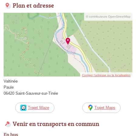
Plan et adresse
© contributeurs OpenStreetMap
Corriger l’adresse ou la localisation
Valtinée
Paule
06420 Saint-Sauveur-sur-Tinée
Trajet Waze
Trajet Maps
Venir en transports en commun
En bus