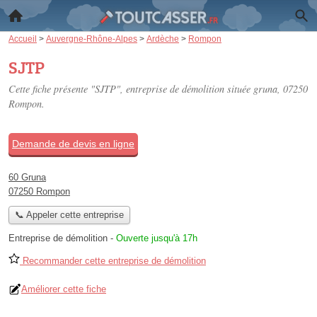
Accueil
>
Auvergne-Rhône-Alpes
>
Ardèche
>
Rompon
SJTP
Cette fiche présente "SJTP", entreprise de démolition située
gruna
, 07250
Rompon.
Demande de devis en ligne
60 Gruna
07250 Rompon
📞 Appeler cette entreprise
Entreprise de démolition
-
Ouverte jusqu'à 17h
Recommander cette entreprise de démolition
Améliorer cette fiche