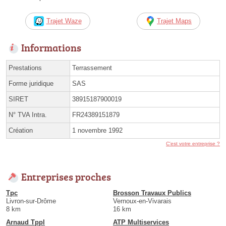
Trajet Waze
Trajet Maps
Informations
Prestations
Terrassement
Forme juridique
SAS
SIRET
38915187900019
N° TVA Intra.
FR24389151879
Création
1 novembre 1992
C'est votre entreprise ?
Entreprises proches
Tpc
Brosson Travaux Publics
Livron-sur-Drôme
Vernoux-en-Vivarais
8 km
16 km
Arnaud Tppl
ATP Multiservices