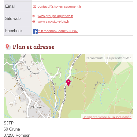
Email
contactⓐsjtp-terrassement.fr
www.groupe-aguettaz.fr
Site web
www.sas-sjtp.e-btp.fr
Facebook
fr-fr.facebook.com/SJTP07
Plan et adresse
© contributeurs OpenStreetMap
Corriger l’adresse ou la localisation
SJTP
60 Gruna
07250 Rompon